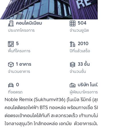
คอนโดมิเนียม
504
ประเภทโครงการ
จำนวนยูนิต
5 
2010
พื้นที่โครงการ
ปีที่แล้วเสร็จ
1 อาคาร
33 ชั้น
จำนวนอาคาร
จำนวนชั้น
0
บริษัท โนเบิล ดี
ที่จอดรถ
ผู้พัฒนาโครงการ
เวลลอปเมนท์ จำกัด 
Noble Remix (Sukhumvit36) (โนเบิล รีมิกซ์ (สุขุมวิท 36))
(มหาชน)
คอนโดติดรถไฟฟ้า BTS ทองหล่อ พร้อมทางเชื่อ Sky Walk เชื่อ
ต่อตรงเข้าคอนโดได้ทันที สะดวกรวดเร็ว เท้าแทบไม่ติดพื้น
ใจกลางสุขุมวิท ใกล้ทองหล่อ เอกมัย ตัวอาคารเน้นความโปร่ง