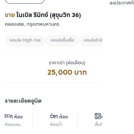
เปรียบเทียบ
ลงประกาศกั
ขาย
โนเบิล รีมิกซ์ (สุขุมวิท 36)
คลองเตย, กรุงเทพมหานคร
คอนโด High rise
คอนโดชั้นเตี้ย
คอนโดใกล้ BTS
ราคาเช่า (ต่อเดือน)
25,000 บาท
รายละเอียดยูนิต
1 ห้อง
1 ห้อง
44 ตร.ม.
ห้องนอน
ห้องน้ำ
พื้นที่ใช้สอย