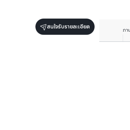
สนใจรับรายละเอียด
ภา
ยูนิตขายในโครงการเดียวกัน