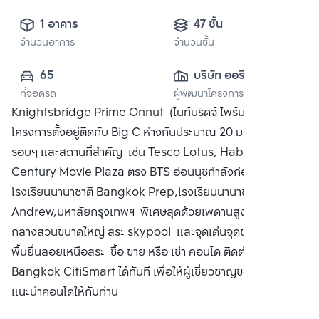
1 อาคาร
47 ชั้น
จำนวนอาคาร
จำนวนชั้น
65
บริษัท ออริจิ้น 
ที่จอดรถ
ผู้พัฒนาโครงการ
พร็อพเพอร์ตี้ จำกัด 
Knightsbridge Prime Onnut (ไนท์บริดจ์ ไพร์ม อ่อนนุช) ตัว
(มหาชน)
โครงการตั้งอยู่ติดกับ Big C ห่างกันประมาณ 20 ม. มีร้านอาหาร
รอบๆ และสถานที่สำคัญ เช่น Tesco Lotus, Habito Mall และ
Century Movie Plaza ตรง BTS อ่อนนุชกำลังก่อสร้าง
โรงเรียนนานาชาติ Bangkok Prep,โรงเรียนนานาชาติ Saint
Andrew,มหาลัยกรุงเทพฯ พิเศษสุดด้วยเพดานสูง 3 เมตร ส่วน
กลางสวนขนาดใหญ่ สระ skypool และจุดเด่นจุดขายที่สุด คือ
พื้นยื่นลอยเหนือสระ ซื้อ ขาย หรือ เช่า คอนโด ติดต่อหาเรา
Bangkok CitiSmart ได้ทันที เพื่อให้ผู้เชี่ยวชาญของเราได้
แนะนำคอนโดให้กับท่าน