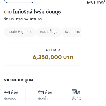
เปรียบเทียบ
ลงประกาศกั
ขาย
ไนท์บริดจ์ ไพร์ม อ่อนนุช
วัฒนา, กรุงเทพมหานคร
คอนโด High rise
คอนโดชั้นสูง
ปล่อยเช่าชาวต่างชาติ
ราคาขาย
6,350,000 บาท
รายละเอียดยูนิต
1 ห้อง
1 ห้อง
31.5 ตร.ม.
ห้องนอน
ห้องน้ำ
พื้นที่ใช้สอย