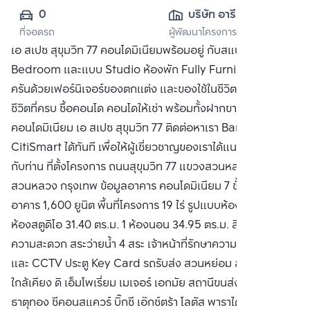
0
บริษัท อารียา พร
ที่จอดรถ
ผู้พัฒนาโครงการ
อพเพอร์ตี้ จำกัด 
เอ สเปซ สุขุมวิท 77 คอนโดมิเนียมพร้อมอยู่ กับสแปซแบบ One
(มหาชน)
Bedroom และแบบ Studio ห้องพัก Fully Furnished ครบ
ครันด้วยเฟอร์นิเจอร์ของตกแต่ง และของใช้ในชีวิตประจำวัน
ชีวิตที่ครบ ซื้อคอนโด คอนโดให้เช่า พร้อมทั้งฝากขาย
คอนโดมิเนียม เอ สเปซ สุขุมวิท 77 ติดต่อหาเรา Bangkok
CitiSmart ได้ทันที เพื่อให้ผู้เชี่ยวชาญของเราได้แนะนำคอนโดให้
กับท่าน ที่ตั้งโครงการ ถนนสุขุมวิท 77 แขวงสวนหลวง เขต
สวนหลวง กรุงเทพ ข้อมูลอาคาร คอนโดมิเนียม 7 ชั้น จำนวน 8
อาคาร 1,600 ยูนิต พื้นที่โครงการ 19 ไร่ รูปแบบห้องพักอาศัย
ห้องสตูดิโอ 31.40 ตร.ม. 1 ห้องนอน 34.95 ตร.ม. สิ่งอำนวย
ความสะดวก สระว่ายน้ำ 4 สระ เจ้าหน้าที่รักษาความปลอดภัย
และ CCTV ประตู Key Card รถรับส่ง สวนหย่อม สถานที่สำคัญ
ใกล้เคียง ดิ เอ็มโพเรี่ยม เมเจอร์ เอกมัย สถานีขนส่ง เอกมัย วัด
ธาตุทอง ซีคอนสแควร์ บิ๊กซี เอ๊กซ์ตร้า โลตัส พาราไดซ์ พาร์ค