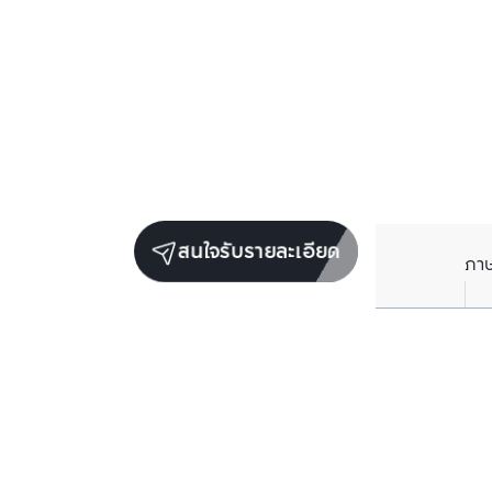
สนใจรับรายละเอียด
ภา
ยูนิตขายในโครงการเดียวกัน