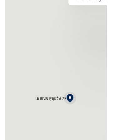
เอ สเปซ สุขุมวิท 77