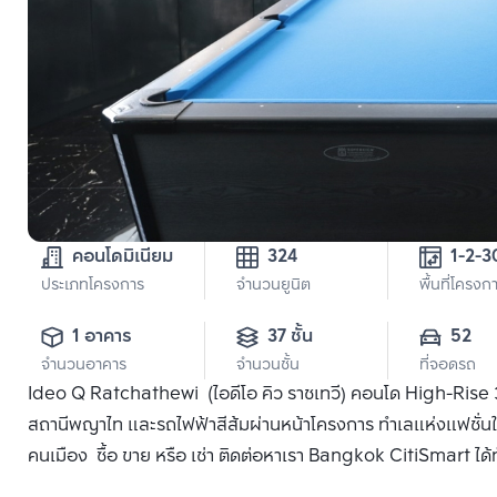
คอนโดมิเนียม
324
ประเภทโครงการ
จำนวนยูนิต
พื้นที่โครงก
1 อาคาร
37 ชั้น
52
จำนวนอาคาร
จำนวนชั้น
ที่จอดรถ
Ideo Q Ratchathewi (ไอดีโอ คิว ราชเทวี) คอนโด High-Rise 36 
สถานีพญาไท และรถไฟฟ้าสีส้มผ่านหน้าโครงการ ทำเลแห่งแฟชั่น
คนเมือง ซื้อ ขาย หรือ เช่า ติดต่อหาเรา Bangkok CitiSmart ได้ทั