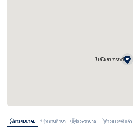
ไอดีโอ คิว ราชเทวี
การคมนาคม
สถานศึกษา
โรงพยาบาล
ห้างสรรพสินค้า