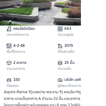
คอนโดมิเนียม
663
ประเภทโครงการ
จำนวนยูนิต
4-2-48
2015
พื้นที่โครงการ
ปีที่แล้วเสร็จ
2 อาคาร
25 ชั้น
จำนวนอาคาร
จำนวนชั้น
330
บริษัท เอพี (ไทย
ที่จอดรถ
ผู้พัฒนาโครงการ
แลนด์) 
Aspire Rama 9(แอสปาย พระราม 9) คอนโด High Rise 2
จำกัด(มหาชน)
อาคาร แบ่งเป็นอาคาร A จำนวน 23 ชั้น และอาคาร B 25 ชั้น ตัว
โครงการตั้งอยู่ภายในซอยพระราม 9 ซอย 2 ใกล้กับรถไฟฟ้า