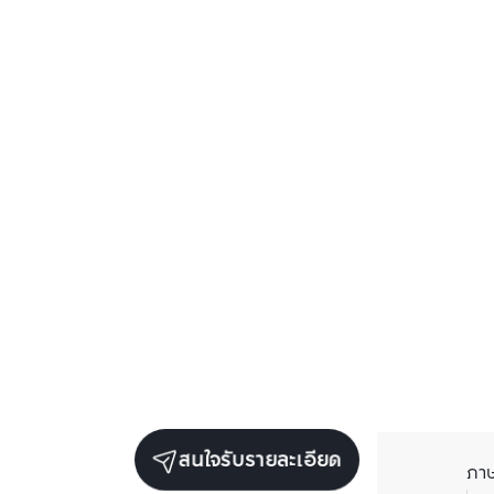
สนใจรับรายละเอียด
ภา