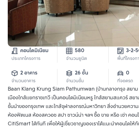
คอนโดมิเนียม
580
3-2-
ประเภทโครงการ
จำนวนยูนิต
พื้นที่โครงก
2 อาคาร
26 ชั้น
0
จำนวนอาคาร
จำนวนชั้น
ที่จอดรถ
Baan Klang Krung Siam Pathumwan (บ้านกลางกรุง สยาม ปทุม
เมืองใกล้แยกราชเทวี เป็นคอนโดมิเนียมหรู ใกล้สยามสแควร์ สยาม
ชั้นนำของกรุงเทพ และใกล้จุฬาลงกรณ์มหาวิทยา สิ่งอำนวยความสะ
ห้องฟิตเนส ห้องสควอช สปา ซาวน์น่า ฯลฯ ซื้อ ขาย หรือ เช่า ค
CitiSmart ได้ทันที เพื่อให้ผู้เชี่ยวชาญของเราได้แนะนำคอนโดให้กั