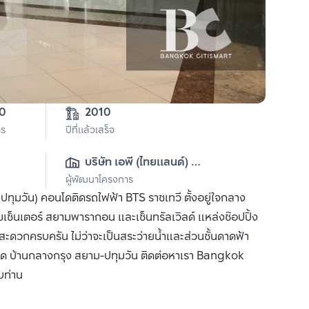
50
2010
าร
ปีที่แล้วเสร็จ
บริษัท เอพี (ไทยแลนด์) 
ผู้พัฒนาโครงการ
จำกัด(มหาชน)
วัน) คอนโดติดรถไฟฟ้า BTS ราชเทวี ตั้งอยู่ใจกลาง
เซ็นเตอร์ สยามพารากอน และเซ็นทรัลเวิลด์ แหล่งช๊อปปิ้ง
ดวกครบครัน ไม่ว่าจะเป็นสระว่ายน้ำและส่วนชั้นดาดฟ้า
อนโด บ้านกลางกรุง สยาม-ปทุมวัน ติดต่อหาเรา Bangkok
บท่าน