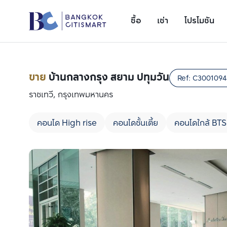
ซื้อ
เช่า
โปรโมชัน
ขาย
บ้านกลางกรุง สยาม ปทุมวัน
Ref:
C3001094
ราชเทวี, กรุงเทพมหานคร
คอนโด High rise
คอนโดชั้นเตี้ย
คอนโดใกล้ BTS
เพิ่มยูนิตเปรียบเทียบ
รายการที่ 1