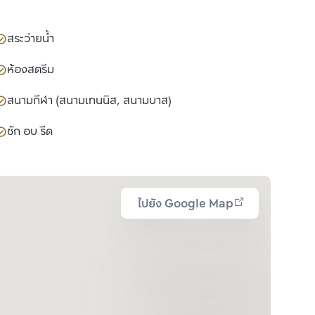
สระว่ายน้ำ
ห้องสตรีม
สนามกีฬา (สนามเทนนิส, สนามบาส)
ซัก อบ รีด
ไปยัง Google Map