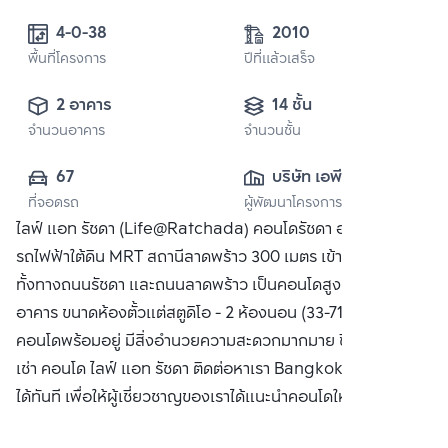
4-0-38 
2010
พื้นที่โครงการ
ปีที่แล้วเสร็จ
2 อาคาร
14 ชั้น
จำนวนอาคาร
จำนวนชั้น
67
บริษัท เอพี (ไทย
ที่จอดรถ
ผู้พัฒนาโครงการ
แลนด์) 
ไลฟ์ แอท รัชดา (Life@Ratchada) คอนโดรัชดา อยู่ใกล้
จำกัด(มหาชน)
รถไฟฟ้าใต้ดิน MRT สถานีลาดพร้าว 300 เมตร เข้าออกสะดวก
ทั้งทางถนนรัชดา และถนนลาดพร้าว เป็นคอนโดสูงแบ่งเป็น 2
อาคาร ขนาดห้องตั้วแต่สตูดิโอ - 2 ห้องนอน (33-71.5 ตร.ม.)
คอนโดพร้อมอยู่ มีสิ่งอำนวยความสะดวกมากมาย ซื้อ ขาย หรือ
เช่า คอนโด ไลฟ์ แอท รัชดา ติดต่อหาเรา Bangkok CitiSmart
ได้ทันที เพื่อให้ผู้เชี่ยวชาญของเราได้แนะนำคอนโดให้กับท่าน