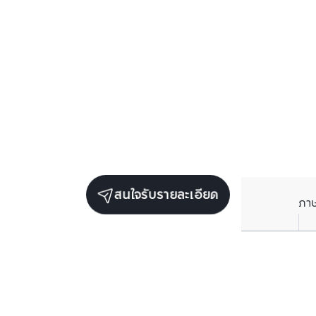
สนใจรับรายละเอียด
ภา