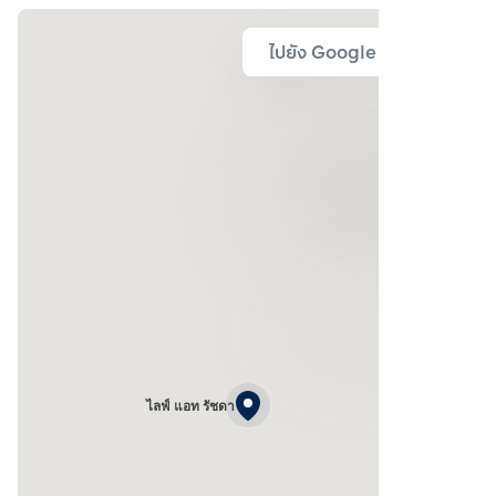
ไปยัง Google Map
ไลฟ์ แอท รัชดา