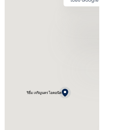
การคมนาคม
สถานศึกษา
โรงพยาบาล
ห้างสรรพสิน
BTS เจริญนคร (0.131 กม.)
BTS คลองสาน (0.328 กม.)
BTS กรุงธนบุรี (สีทอง) (0.944 กม.)