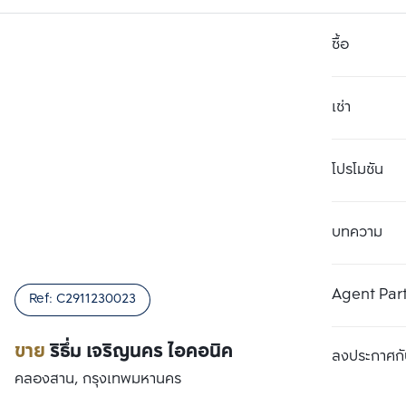
เปรียบเทียบ
ลงประกาศกั
ขาย
ริธึ่ม เจริญนคร ไอคอนิค
คลองสาน, กรุงเทพมหานคร
คอนโด High rise
คอนโดชั้นสูง
ปล่อยเช่าชาวต่างชาติ
ราคาขาย
10,640,000 บาท
รายละเอียดยูนิต
2 ห้อง
2 ห้อง
62 ตร.ม.
ห้องนอน
ห้องน้ำ
พื้นที่ใช้สอย