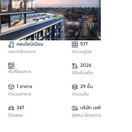
347
บริษัท เอพี เอ็มอี 
ที่จอดรถ
ผู้พัฒนาโครงการ
20 จำกัด
สิ่งอำนวยความสะดวกในโครงการ
การรักษาความปลอดภัย 24 ชั่วโมง
สระว่ายน้ำ
ห้องซาวน่า
โรงยิม, ฟิตเนส
สวนหย่อม, พื้นที่จัดบาร์บีคิว
สนามเด็กเล่น, พื้นที่สำหรับเด็ก