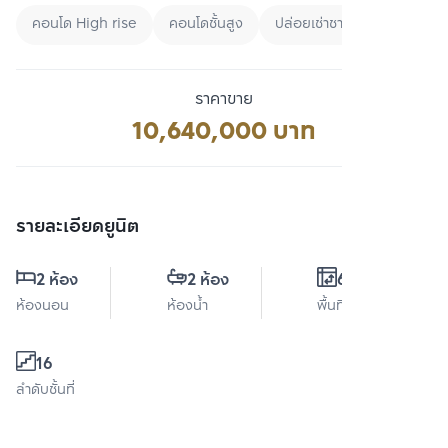
16
ลำดับชั้นที่
คุณจะไม่พลาด หากมีประกาศรายการใหม่ใน
ริธึ่ม เจริญนคร ไอคอนิค
รับการแจ้งเตือน
รายละเอียดโครงการ
ริธึ่ม เจริญนคร ไอคอนิค
ดูข้อมูลโครงการ