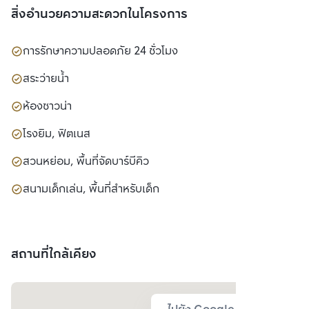
สถานที่ใกล้เคียง
ไปยัง Google Map
ริธึ่ม เจริญนคร ไอคอนิค