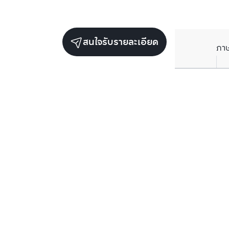
ขาย
ขาย
ริธึ่ม เจริญนคร ไอคอนิค
ริธึ่ม เจริญนค
คลองสาน, กรุงเทพมหานคร
คลองสาน, กร
ราคาขาย
10,070,000
บาท
ราคาขาย
2 ห้องนอน
1 ห้องน้ำ
44
ตร.ม.
1 ห้องนอน
โครงการอื่นๆ