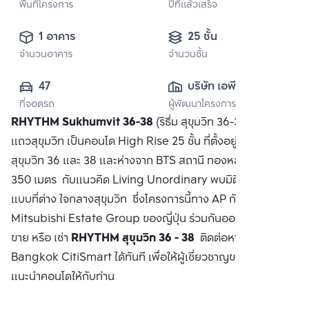
พื้นที่โครงการ
ปีที่แล้วเสร็จ
1 อาคาร
25 ชั้น
จำนวนอาคาร
จำนวนชั้น
47
บริษัท เอพี (ไทย
ที่จอดรถ
ผู้พัฒนาโครงการ
แลนด์) 
RHYTHM Sukhumvit 36-38
(ริธึ่ม สุขุมวิท 36-38) คอนโด
จำกัด(มหาชน)
แถวสุขุมวิท เป็นคอนโด High Rise 25 ชั้น ที่ตั้งอยู่ระหว่างซอย
สุขุมวิท 36 และ 38 และห่างจาก BTS สถานี ทองหล่อ ประมาณ
350 เมตร กับแนวคิด Living Unordinary พบมิติการใช้ชีวิตรูป
แบบที่ต่าง ใจกลางสุขุมวิท ซึ่งโครงการนี้ทาง AP กับ
Mitsubishi Estate Group ของญี่ปุ่น ร่วมกันออกแบบ ซื้อ
ขาย หรือ เช่า
RHYTHM สุขุมวิท 36 - 38
ติดต่อหาเรา
Bangkok CitiSmart ได้ทันที เพื่อให้ผู้เชี่ยวชาญของเราได้
แนะนำคอนโดให้กับท่าน