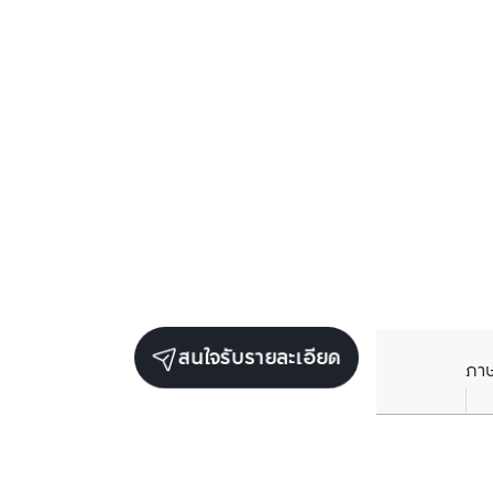
สนใจรับรายละเอียด
ภา