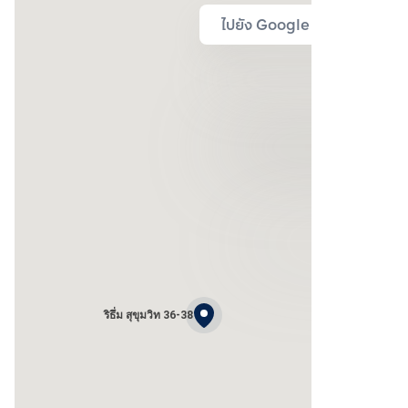
ไปยัง Google Map
ริธึ่ม สุขุมวิท 36-38