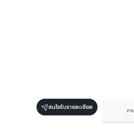
สนใจรับรายละเอียด
ภา