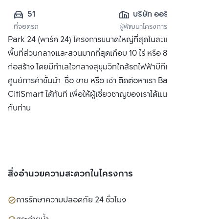
51
บริษัท ออริจิ้น 
ที่จอดรถ
ผู้พัฒนาโครงการ
พร็อพเพอร์ตี้ จำกัด 
Park 24 (พาร์ค 24) โครงการขนาดใหญ่ที่สุดในละแวกเดียวกัน มี
(มหาชน)
พื้นที่ส่วนกลางและสวนมากที่สุดเกือบ 10 ไร่ หรือ 80% ของพื้นที่
ก่อสร้าง โดยมีทำเลใจกลางสุขุมวิทใกล้รถไฟฟ้าบีทีเอสและ
ศูนย์การค้าชั้นนำ ซื้อ ขาย หรือ เช่า ติดต่อหาเรา Bangkok
CitiSmart ได้ทันที เพื่อให้ผู้เชี่ยวชาญของเราได้แนะนำคอนโดให้
กับท่าน
สิ่งอำนวยความสะดวกในโครงการ
การรักษาความปลอดภัย 24 ชั่วโมง