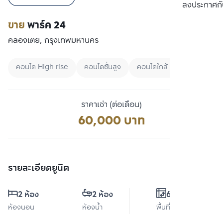
เปรียบเทียบ
ลงประกาศกั
ขาย
พาร์ค 24
คลองเตย, กรุงเทพมหานคร
คอนโด High rise
คอนโดชั้นสูง
คอนโดใกล้ BTS
ราคาเช่า (ต่อเดือน)
60,000 บาท
รายละเอียดยูนิต
2 ห้อง
2 ห้อง
60 ตร.ม.
ห้องนอน
ห้องน้ำ
พื้นที่ใช้สอย