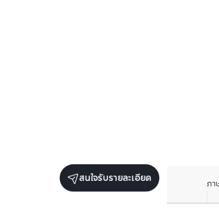
สนใจรับรายละเอียด
ภา