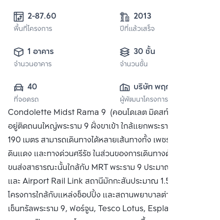
2-87.60 
2013
พื้นที่โครงการ
ปีที่แล้วเสร็จ
1 อาคาร
30 ชั้น
จำนวนอาคาร
จำนวนชั้น
40
บริษัท พฤกษา เรียล
ที่จอดรถ
ผู้พัฒนาโครงการ
เอสเตท จำกัด 
Condolette Midst Rama 9 (คอนโดเลต มิดสท์ พระราม 9)
(มหาชน)
อยู่ติดถนนใหญ่พระราม 9 ฝั่งขาเข้า ใกล้แยกพระราม 9 ประมาณ
190 เมตร สามารถเดินทางได้หลายเส้นทางทั้ง เพชรบุรี, สุขุมวิท,
ดินแดง และทางด่วนศรีรัช ในส่วนของการเดินทางด้วยระบบ
ขนส่งสาธารณะนั้นใกล้กับ MRT พระราม 9 ประมาณ 350 เมตร
และ Airport Rail Link สถานีมักกะสันประมาณ 1.5 กิโลเมตร
โครงการใกล้กับแหล่งช็อปปิ้ง และสถานพยาบาลต่างๆทั้ง
เซ็นทรัลพระราม 9, ฟอร์จูน, Tesco Lotus, Esplanade, โรง