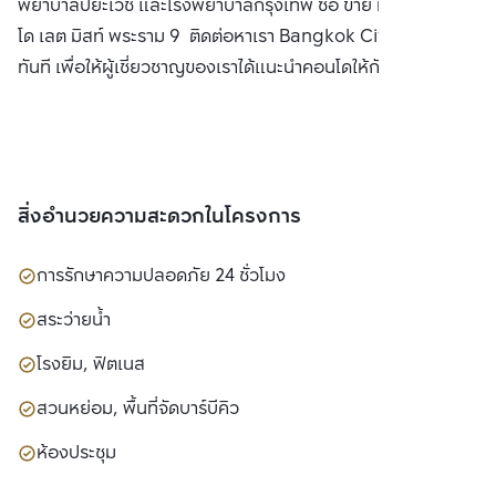
พยาบาลปิยะเวช และโรงพยาบาลกรุงเทพ ซื้อ ขาย หรือ เช่า คอน
โด เลต มิสท์ พระราม 9 ติดต่อหาเรา Bangkok CitiSmart ได้
ทันที เพื่อให้ผู้เชี่ยวชาญของเราได้แนะนำคอนโดให้กับท่าน
สิ่งอำนวยความสะดวกในโครงการ
การรักษาความปลอดภัย 24 ชั่วโมง
สระว่ายน้ำ
โรงยิม, ฟิตเนส
สวนหย่อม, พื้นที่จัดบาร์บีคิว
ห้องประชุม