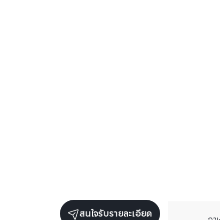
สนใจรับรายละเอียด
ภา