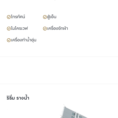
โทรทัศน์
ตู้เย็น
ไมโครเวฟ
เครื่องซักผ้า
เครื่องทำน้ำอุ่น
ริธึ่ม รางน้ำ