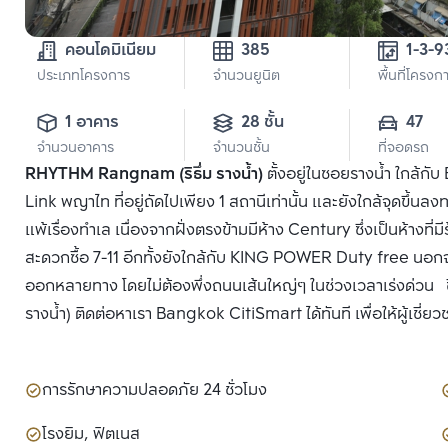
คอนโดมิเนียม
385
1-3-9
ประเภทโครงการ
จำนวนยูนิต
พื้นที่โครงก
1 อาคาร
28 ชั้น
47
จำนวนอาคาร
จำนวนชั้น
ที่จอดรถ
RHYTHM Rangnam (ริธึ่ม รางน้ำ)
ตั้งอยู่ในซอยรางน้ำ ใกล้กั
Link พญาไท ที่อยู่ถัดไปเพียง 1 สถานีเท่านั้น และยังใกล้จุดขึ้
แพ้เรื่องทำเล เนื่องจากฝั่งตรงข้ามมีห้าง Century ซึ่งเป็นห้า
สะดวกซื้อ 7-11 อีกทั้งยังใกล้กับ KING POWER Duty free นอกจา
ออกหลายทาง โดยไม่ต้องพึ่งถนนเส้นใหญ่ๆ ในช่วงเวลาเร่งด่วน ซื
รางน้ำ) ติดต่อหาเรา Bangkok CitiSmart ได้ทันที เพื่อให้ผู้เชี
การรักษาความปลอดภัย 24 ชั่วโมง
โรงยิม, ฟิตเนส