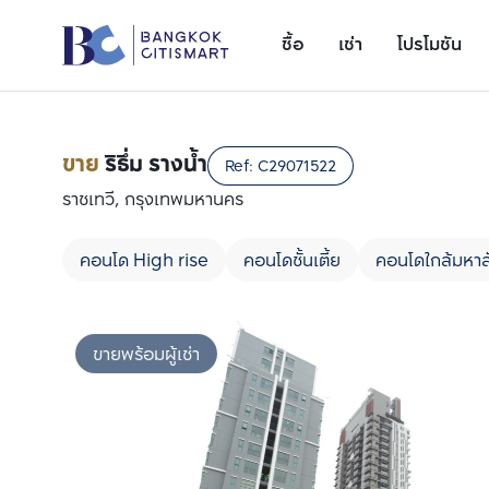
ซื้อ
เช่า
โปรโมชัน
ขาย
ริธึ่ม รางน้ำ
Ref:
C29071522
ราชเทวี, กรุงเทพมหานคร
คอนโด High rise
คอนโดชั้นเตี้ย
คอนโดใกล้มหาล
ขายพร้อมผู้เช่า
เพิ่มยูนิตเปรียบเทียบ
รายการที่ 1