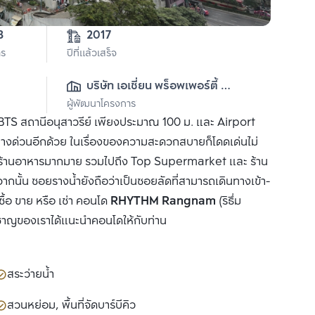
3
2017
าร
ปีที่แล้วเสร็จ
บริษัท เอเชี่ยน พร็อพเพอร์ตี้ 
ผู้พัฒนาโครงการ
(2015) จำกัด
บ BTS สถานีอนุสาวรีย์ เพียงประมาณ 100 ม. และ Airport
นลงทางด่วนอีกด้วย ในเรื่องของความสะดวกสบายก็โดดเด่นไม่
งที่มีร้านอาหารมากมาย รวมไปถึง Top Supermarket และ ร้าน
กนั้น ซอยรางน้ำยังถือว่าเป็นซอยลัดที่สามารถเดินทางเข้า-
้อ ขาย หรือ เช่า คอนโด
RHYTHM Rangnam
(ริธึ่ม
่ยวชาญของเราได้แนะนำคอนโดให้กับท่าน
สระว่ายน้ำ
สวนหย่อม, พื้นที่จัดบาร์บีคิว