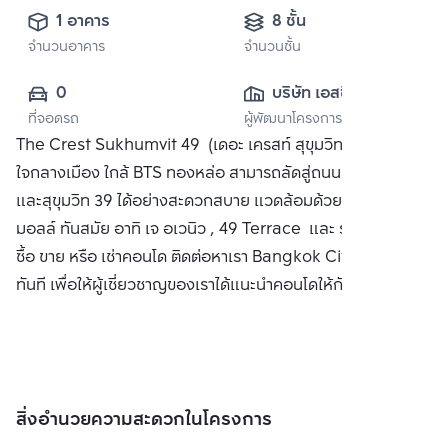
1 อาคาร
8 ชั้น
จำนวนอาคาร
จำนวนชั้น
0
บริษัท เอสซี แอส
ที่จอดรถ
ผู้พัฒนาโครงการ
เสท คอร์ปอเรชั่น 
The Crest Sukhumvit 49 (เดอะ เครสท์ สุขุมวิท 49) คอนโด
จำกัด (มหาชน)
ใจกลางเมือง ใกล้ BTS ทองหล่อ สามารถลัดสู่ถนนสุขุมวิท 55
และสุขุมวิท 39 ได้อย่างสะดวกสบาย แวดล้อมด้วยคอมมูนิตี้
มอลล์ ทันสมัย อาทิ เจ อเวนิว , 49 Terrace และ รพ.สมิติเวช
ซื้อ ขาย หรือ เช่าคอนโด ติดต่อหาเรา Bangkok CitiSmart ได้
ทันที เพื่อให้ผู้เชี่ยวชาญของเราได้แนะนำคอนโดให้กับท่าน
สิ่งอำนวยความสะดวกในโครงการ