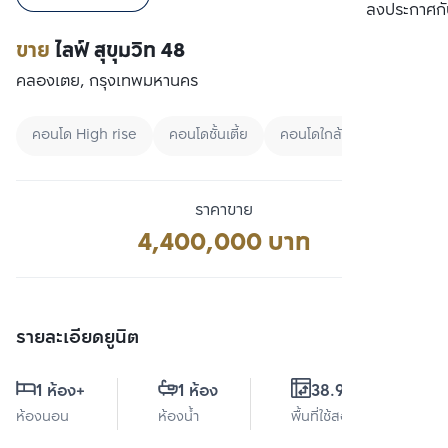
เปรียบเทียบ
ลงประกาศกั
ขาย
ไลฟ์ สุขุมวิท 48
คลองเตย, กรุงเทพมหานคร
คอนโด High rise
คอนโดชั้นเตี้ย
คอนโดใกล้ทางด่วน
ราคาขาย
4,400,000 บาท
รายละเอียดยูนิต
1 ห้อง
+
1 ห้อง
38.96 ตร.ม.
ห้องนอน
ห้องน้ำ
พื้นที่ใช้สอย