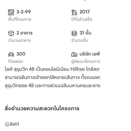
3-2-99 
2017
พื้นที่โครงการ
ปีที่แล้วเสร็จ
2 อาคาร
31 ชั้น
จำนวนอาคาร
จำนวนชั้น
300
บริษัท เอพี (ไทย
ที่จอดรถ
ผู้พัฒนาโครงการ
แลนด์) 
ไลฟ์ สุขุมวิท 48 เป็นคอนโดมิเนียม HiRise ใกล้สถานีพระโขนง
จำกัด(มหาชน)
สามารถเดินทางเข้าออกได้หลายเส้นทาง ทั้งถนนพระราม 4, ถนน
สุขุมวิทซอย 48 และทางด่วนเฉลิมมหานครและอาจณรงค์
สิ่งอำนวยความสะดวกในโครงการ
ลิฟท์