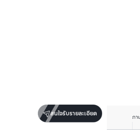
สนใจรับรายละเอียด
ภา