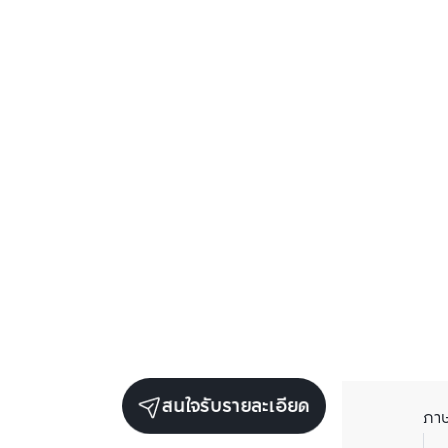
สนใจรับรายละเอียด
ภา