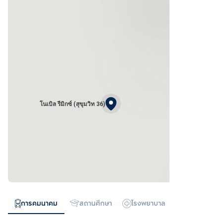
โนเบิล รีมิกซ์ (สุขุมวิท 36)
การคมนาคม
สถานศึกษา
โรงพยาบาล
ห้างสรรพสิน