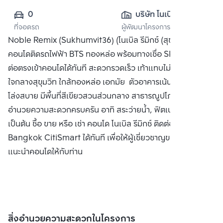
0
บริษัท โนเบิล ดี
ที่จอดรถ
ผู้พัฒนาโครงการ
เวลลอปเมนท์ จำกัด 
Noble Remix (Sukhumvit36) (โนเบิล รีมิกซ์ (สุขุมวิท 36))
(มหาชน)
คอนโดติดรถไฟฟ้า BTS ทองหล่อ พร้อมทางเชื่อ Sky Walk เชื่อ
ต่อตรงเข้าคอนโดได้ทันที สะดวกรวดเร็ว เท้าแทบไม่ติดพื้น
ใจกลางสุขุมวิท ใกล้ทองหล่อ เอกมัย ตัวอาคารเน้นความโปร่ง
โล่งสบาย มีพื้นที่สีเขียวสวนส่วนกลาง สาธารณูปโภคและสิ่ง
อำนวยความสะดวกครบครัน อาทิ สระว่ายน้ำ, ฟิตเนส, ห้องสตีม
เป็นต้น ซื้อ ขาย หรือ เช่า คอนโด โนเบิล รีมิกซ์ ติดต่อหาเรา
Bangkok CitiSmart ได้ทันที เพื่อให้ผู้เชี่ยวชาญของเราได้
แนะนำคอนโดให้กับท่าน
สิ่งอำนวยความสะดวกในโครงการ