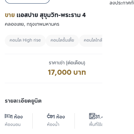
เปรียบเทียบ
ลงประกาศกั
ขาย
แอสปาย สุขุมวิท-พระราม 4
คลองเตย, กรุงเทพมหานคร
คอนโด High rise
คอนโดชั้นเตี้ย
คอนโดใกล้ทางด่วน
ราคาเช่า (ต่อเดือน)
17,000 บาท
รายละเอียดยูนิต
1 ห้อง
1 ห้อง
31.41 ตร.ม.
ห้องนอน
ห้องน้ำ
พื้นที่ใช้สอย