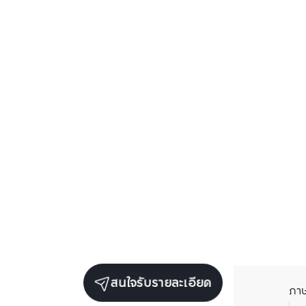
สนใจรับรายละเอียด
ภา