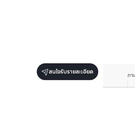
สนใจรับรายละเอียด
ภา
ยูนิตขายในโครงการเดียวกัน