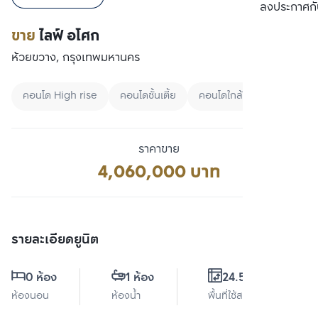
เปรียบเทียบ
ลงประกาศกั
ขาย
ไลฟ์ อโศก
ห้วยขวาง, กรุงเทพมหานคร
คอนโด High rise
คอนโดชั้นเตี้ย
คอนโดใกล้ BTS
ราคาขาย
4,060,000 บาท
รายละเอียดยูนิต
0 ห้อง
1 ห้อง
24.52 ตร.ม.
ห้องนอน
ห้องน้ำ
พื้นที่ใช้สอย