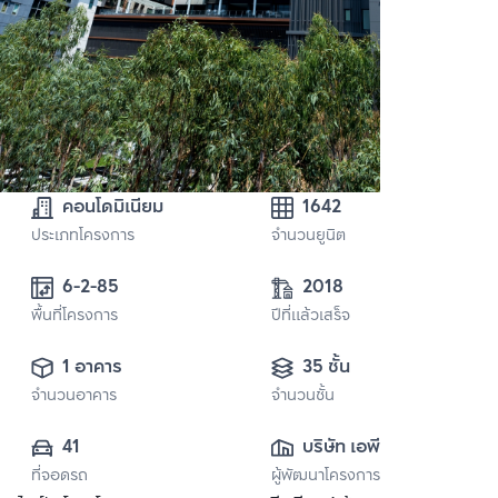
คอนโดมิเนียม
1642
ประเภทโครงการ
จำนวนยูนิต
6-2-85
2018
พื้นที่โครงการ
ปีที่แล้วเสร็จ
1 อาคาร
35 ชั้น
จำนวนอาคาร
จำนวนชั้น
41
บริษัท เอพี 
ที่จอดรถ
ผู้พัฒนาโครงการ
(เพชรบุรี) จำกัด