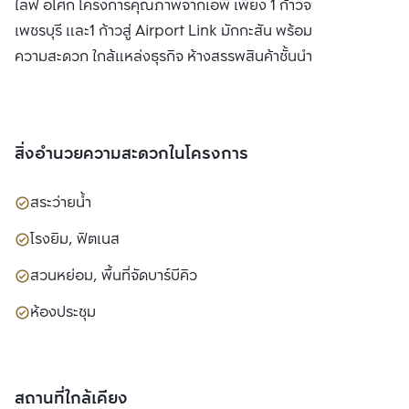
ไลฟ์ อโศก โครงการคุณภาพจากเอพี เพียง 1 ก้าวจาก MRT
เพชรบุรี และ1 ก้าวสู่ Airport Link มักกะสัน พร้อมสิ่งอำนวย
ความสะดวก ใกล้แหล่งธุรกิจ ห้างสรรพสินค้าชั้นนำ
สิ่งอำนวยความสะดวกในโครงการ
สระว่ายน้ำ
โรงยิม, ฟิตเนส
สวนหย่อม, พื้นที่จัดบาร์บีคิว
ห้องประชุม
สถานที่ใกล้เคียง