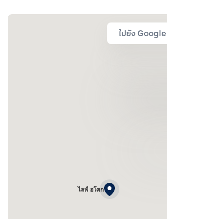
ไปยัง Google Map
ไลฟ์ อโศก