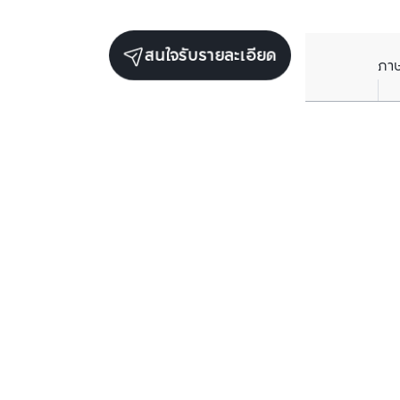
สนใจรับรายละเอียด
ภา
ยูนิตขายในโครงการเดียวกัน