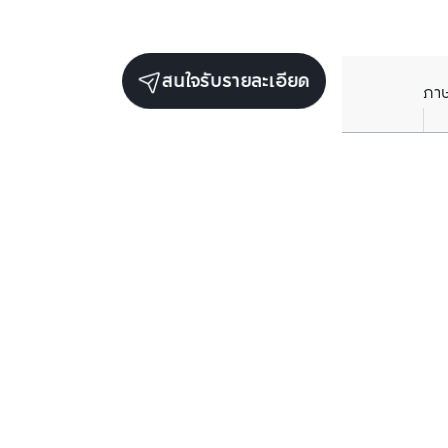
สนใจรับรายละเอียด
ภา
ยูนิตขายในโครงการเดียวกัน