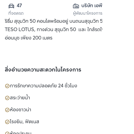
47
บริษัท เอพี (ไทย
ที่จอดรถ
ผู้พัฒนาโครงการ
แลนด์) 
ริธึ่ม สุขุมวิท 50 คอนโดพร้อมอยู่ บนถนนสุขุมวิท 50 ใกล้ห้าง
จำกัด(มหาชน)
TESO LOTUS, ทางด่วน สุขุมวิท 50 และ ใกล้รถไฟฟ้า BTS
อ่อนนุช เพียง 200 เมตร
สิ่งอำนวยความสะดวกในโครงการ
การรักษาความปลอดภัย 24 ชั่วโมง
สระว่ายน้ำ
ห้องซาวน่า
โรงยิม, ฟิตเนส
ห้องประชุม