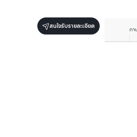
สนใจรับรายละเอียด
ภา
ยูนิตขายในโครงการเดียวกัน