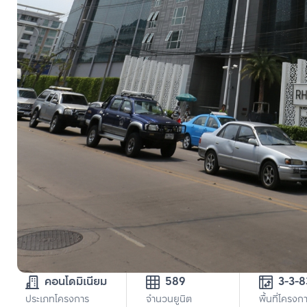
คอนโดมิเนียม
589
3-3-8
ประเภทโครงการ
จำนวนยูนิต
พื้นที่โครงก