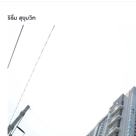
ริธึ่ม สุขุมวิท