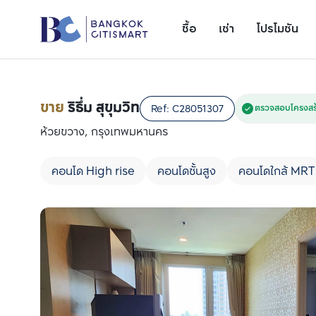
ซื้อ
เช่า
โปรโมชัน
ขาย
ริธึ่ม สุขุมวิท
Ref:
C28051307
ตรวจสอบโครงสร้
ห้วยขวาง, กรุงเทพมหานคร
คอนโด High rise
คอนโดชั้นสูง
คอนโดใกล้ MRT
เพิ่มยูนิตเปรียบเทียบ
รายการที่ 1