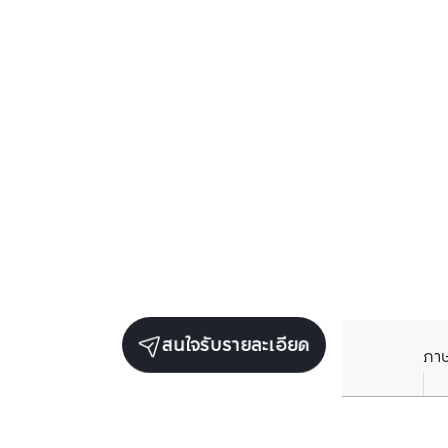
สนใจรับรายละเอียด
ภา