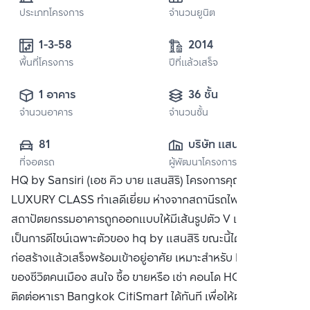
ประเภทโครงการ
จำนวนยูนิต
1-3-58 
2014
พื้นที่โครงการ
ปีที่แล้วเสร็จ
1 อาคาร
36 ชั้น
จำนวนอาคาร
จำนวนชั้น
81
บริษัท แสนสิริ 
ที่จอดรถ
ผู้พัฒนาโครงการ
จำกัด (มหาชน)
HQ by Sansiri (เอช คิว บาย แสนสิริ) โครงการคุณภาพระดับ
LUXURY CLASS ทำเลดีเยี่ยม ห่างจากสถานีรถไฟฟ้าทองหล่อ
สถาปัตยกรรมอาคารถูกออกแบบให้มีเส้นรูปตัว V เฉียงๆ
เป็นการดีไซน์เฉพาะตัวของ hq by แสนสิริ ขณะนี้ได้ดำเนินการ
ก่อสร้างแล้วเสร็จพร้อมเข้าอยู่อาศัย เหมาะสำหรับ Life Style
ของชีวิตคนเมือง สนใจ ซื้อ ขายหรือ เช่า คอนโด HQ by แสนสิริ
ติดต่อหาเรา Bangkok CitiSmart ได้ทันที เพื่อให้ผู้เชี่ยวชาญ