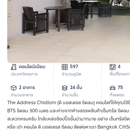
คอนโดมิเนียม
597
4
ประเภทโครงการ
จำนวนยูนิต
พื้นที่โครงก
2 อาคาร
24 ชั้น
75
จำนวนอาคาร
จำนวนชั้น
ที่จอดรถ
The Address Chidlom (ดิ แอสเดรส ชิดลม) คอนโดที่ให้คุณใช้ช
BTS ชิดลม 300 เมตร และห่างจากห้างสรรพสินค้าเซ็นทรัล ชิดลม 
สะดวกครบครัน ใกล้แหล่งช้อปปิ้งชั้นนำมากมาย อย่าง เซ็นทรัลชิ
หรือ เช่า คอนโด ดิ แอสเดรส ชิดลม ติดต่อหาเรา Bangkok CitiSma