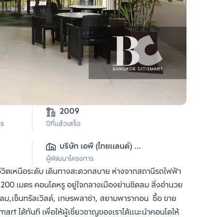
2009
าร
ปีที่แล้วเสร็จ
บริษัท เอพี (ไทยแลนด์) 
ผู้พัฒนาโครงการ
จำกัด(มหาชน)
ีวิตเหนือระดับ เดินทางสะดวกสบาย ห่างจากสถานีรถไฟฟ้า
200 เมตร คอนโดหรู อยู่ใจกลางเมืองย่านชิดลม สิ่งอำนวย
ดลม,เซ็นทรัลเวิลด์, เกษรพลาซ่า, สยามพารากอน ซื้อ ขาย
rt ได้ทันที เพื่อให้ผู้เชี่ยวชาญของเราได้แนะนำคอนโดให้