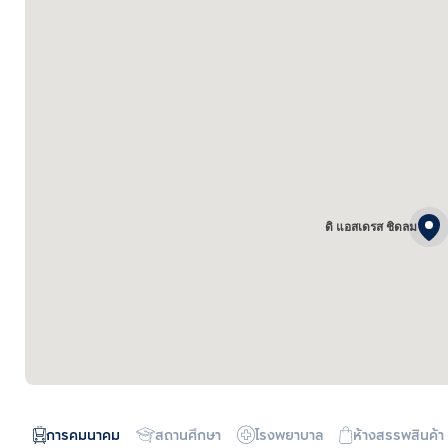
ดิ แอสเดรส ชิดลม
การคมนาคม
สถานศึกษา
โรงพยาบาล
ห้างสรรพสินค้า