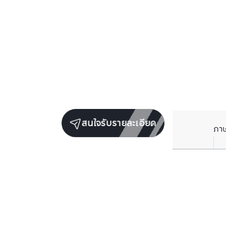
สนใจรับรายละเอียด
ภา
ยูนิตขายในโครงการเดียวกัน