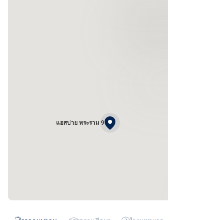
แอสปาย พระราม 9