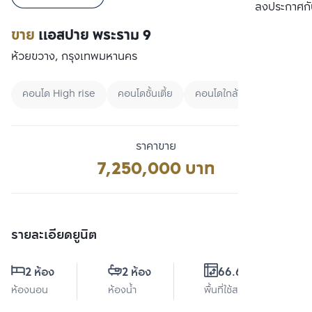
เปรียบเทียบ
ลงประกาศกั
ขาย
แอสปาย พระราม 9
ห้วยขวาง, กรุงเทพมหานคร
คอนโด High rise
คอนโดชั้นเตี้ย
คอนโดใกล้ MRT
ราคาขาย
7,250,000 บาท
รายละเอียดยูนิต
2 ห้อง
2 ห้อง
66.61 ตร.ม.
ห้องนอน
ห้องน้ำ
พื้นที่ใช้สอย