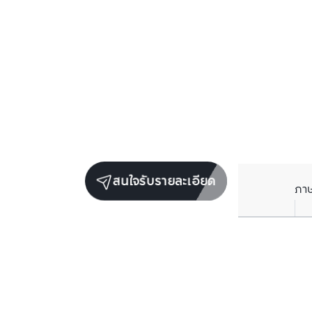
สนใจรับรายละเอียด
ภา
ยูนิตขายในโครงการเดียวกัน