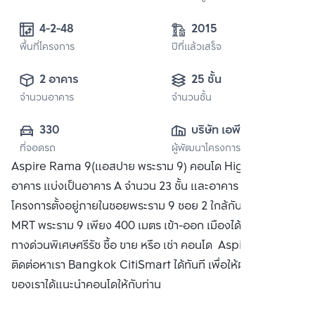
4-2-48
2015
พื้นที่โครงการ
ปีที่แล้วเสร็จ
2 อาคาร
25 ชั้น
จำนวนอาคาร
จำนวนชั้น
330
บริษัท เอพี (ไทย
ที่จอดรถ
ผู้พัฒนาโครงการ
แลนด์) 
Aspire Rama 9(แอสปาย พระราม 9) คอนโด High Rise 2
จำกัด(มหาชน)
อาคาร แบ่งเป็นอาคาร A จำนวน 23 ชั้น และอาคาร B 25 ชั้น ตัว
โครงการตั้งอยู่ภายในซอยพระราม 9 ซอย 2 ใกล้กับรถไฟฟ้า
MRT พระราม 9 เพียง 400 เมตร เข้า-ออก เมืองได้สะดวกด้วย
ทางด่วนพิเศษศรีรัช ซื้อ ขาย หรือ เช่า คอนโด Aspire พระราม 9
ติดต่อหาเรา Bangkok CitiSmart ได้ทันที เพื่อให้ผู้เชี่ยวชาญ
ของเราได้แนะนำคอนโดให้กับท่าน