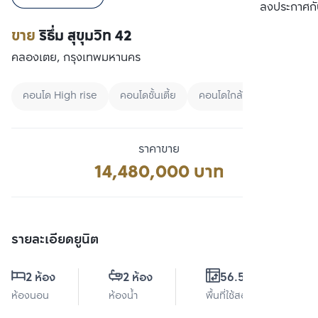
เปรียบเทียบ
ลงประกาศกั
ขาย
ริธึ่ม สุขุมวิท 42
คลองเตย, กรุงเทพมหานคร
คอนโด High rise
คอนโดชั้นเตี้ย
คอนโดใกล้ทางด่วน
ราคาขาย
14,480,000 บาท
รายละเอียดยูนิต
2 ห้อง
2 ห้อง
56.56 ตร.ม.
ห้องนอน
ห้องน้ำ
พื้นที่ใช้สอย