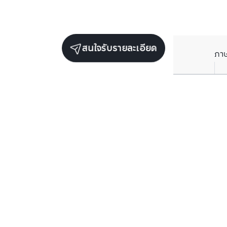
สนใจรับรายละเอียด
ภา
ยูนิตขายในโครงการเดียวกัน