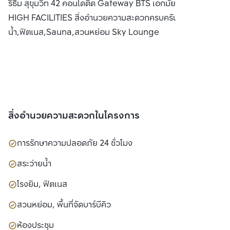
ริธึ่ม สุขุมวิท 42 คอนโดติด Gateway BTS เอกมัย พร้อม SKY
จำกัด(มหาชน)
HIGH FACILITIES สิ่งอำนวยความสะดวกครบครัน อาทิ สระว่าย
น้ำ,ฟิตเนส,Sauna,สวนหย่อม Sky Lounge
สิ่งอำนวยความสะดวกในโครงการ
การรักษาความปลอดภัย 24 ชั่วโมง
สระว่ายน้ำ
โรงยิม, ฟิตเนส
สวนหย่อม, พื้นที่จัดบาร์บีคิว
ห้องประชุม