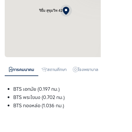
ริธึ่ม สุขุมวิท 42
การคมนาคม
สถานศึกษา
โรงพยาบาล
ห้างสรรพสิน
BTS เอกมัย (0.197 กม.)
BTS พระโขนง (0.702 กม.)
BTS ทองหล่อ (1.036 กม.)