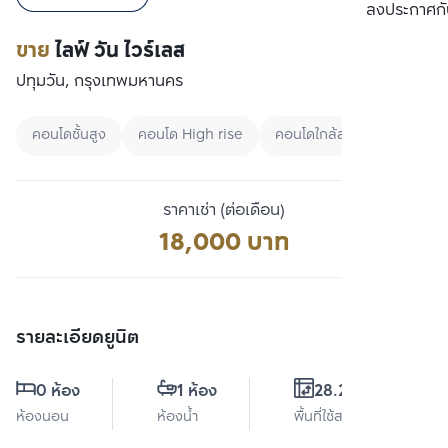
เปรียบเทียบ
ลงประกาศกั
ขาย
ไลฟ์ วัน ไวร์เลส
ปทุมวัน, กรุงเทพมหานคร
คอนโดชั้นสูง
คอนโด High rise
คอนโดใกล้สวน
ราคาเช่า (ต่อเดือน)
18,000 บาท
รายละเอียดยูนิต
0 ห้อง
1 ห้อง
28.27 ตร.ม.
ห้องนอน
ห้องน้ำ
พื้นที่ใช้สอย