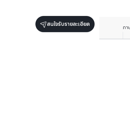
สนใจรับรายละเอียด
ภา
ยูนิตขายในโครงการเดียวกัน