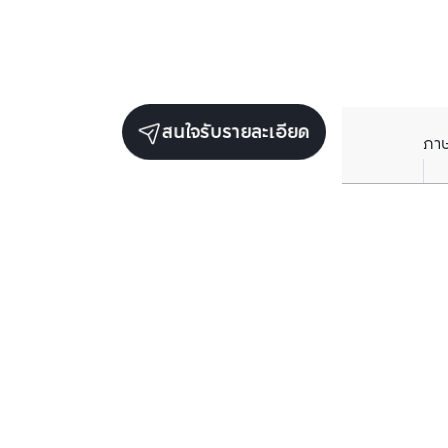
สนใจรับรายละเอียด
ภา
ยูนิตขายในโครงการเดียวกัน