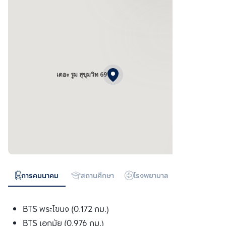
เดอะ รูม สุขุมวิท 69
การคมนาคม
สถานศึกษา
โรงพยาบาล
ห้างสรรพสิน
BTS พระโขนง (0.172 กม.)
BTS เอกมัย (0.976 กม.)