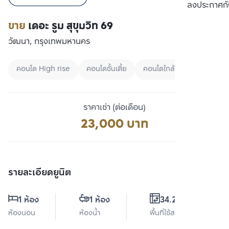
เปรียบเทียบ
ลงประกาศกั
ขาย
เดอะ รูม สุขุมวิท 69
วัฒนา, กรุงเทพมหานคร
คอนโด High rise
คอนโดชั้นเตี้ย
คอนโดใกล้ทางด่วน
ราคาเช่า (ต่อเดือน)
23,000 บาท
รายละเอียดยูนิต
1 ห้อง
1 ห้อง
34.26 ตร.ม.
ห้องนอน
ห้องน้ำ
พื้นที่ใช้สอย