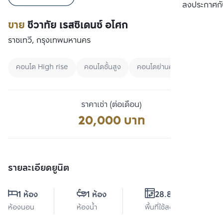
เปรียบเทียบ
ลงประกาศกั
ขาย
ชีวาทัย เรสซิเดนซ์ อโศก
ราชเทวี, กรุงเทพมหานคร
คอนโด High rise
คอนโดชั้นสูง
คอนโดย่านศูนย์กลางธุรกิจแห่
ราคาเช่า (ต่อเดือน)
20,000 บาท
รายละเอียดยูนิต
1 ห้อง
1 ห้อง
28.86 ตร.ม.
ห้องนอน
ห้องน้ำ
พื้นที่ใช้สอย