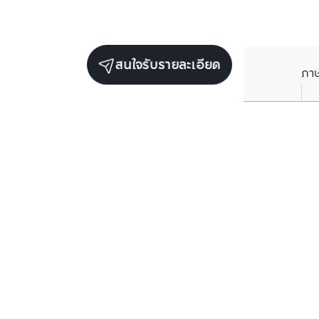
สนใจรับรายละเอียด
ภา
ยูนิตขายในโครงการเดียวกัน