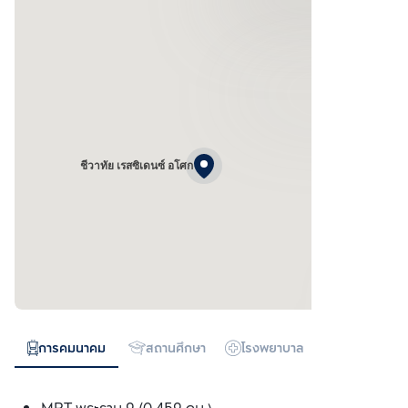
ชีวาทัย เรสซิเดนซ์ อโศก
การคมนาคม
สถานศึกษา
โรงพยาบาล
ห้างสรรพสิน