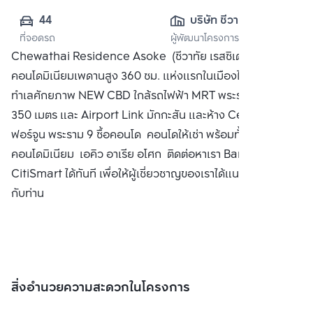
44
บริษัท ชีวาทัย จำกัด 
ที่จอดรถ
ผู้พัฒนาโครงการ
(มหาชน)
Chewathai Residence Asoke (ชีวาทัย เรสซิเดนซ์ อโศก)
คอนโดมิเนียมเพดานสูง 360 ซม. แห่งแรกในเมืองไทย ตั้งอยู่บน
ทำเลศักยภาพ NEW CBD ใกล้รถไฟฟ้า MRT พระราม 9 เพียง
350 เมตร และ Airport Link มักกะสัน และห้าง Central , ห้าง
ฟอร์จูน พระราม 9 ซื้อคอนโด คอนโดให้เช่า พร้อมทั้งฝากขาย
คอนโดมิเนียม เอคิว อาเรีย อโศก ติดต่อหาเรา Bangkok
CitiSmart ได้ทันที เพื่อให้ผู้เชี่ยวชาญของเราได้แนะนำคอนโดให้
กับท่าน
สิ่งอำนวยความสะดวกในโครงการ