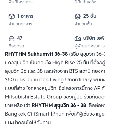
พื้นที่โครงการ
ปีที่แล้วเสร็จ
1 อาคาร
25 ชั้น
จำนวนอาคาร
จำนวนชั้น
47
บริษัท เอพี (ไทย
ที่จอดรถ
ผู้พัฒนาโครงการ
แลนด์) 
RHYTHM Sukhumvit 36-38
(ริธึ่ม สุขุมวิท 36-38) คอนโด
จำกัด(มหาชน)
แถวสุขุมวิท เป็นคอนโด High Rise 25 ชั้น ที่ตั้งอยู่ระหว่างซอย
สุขุมวิท 36 และ 38 และห่างจาก BTS สถานี ทองหล่อ ประมาณ
350 เมตร กับแนวคิด Living Unordinary พบมิติการใช้ชีวิตรูป
แบบที่ต่าง ใจกลางสุขุมวิท ซึ่งโครงการนี้ทาง AP กับ
Mitsubishi Estate Group ของญี่ปุ่น ร่วมกันออกแบบ ซื้อ
ขาย หรือ เช่า
RHYTHM สุขุมวิท 36 - 38
ติดต่อหาเรา
Bangkok CitiSmart ได้ทันที เพื่อให้ผู้เชี่ยวชาญของเราได้
แนะนำคอนโดให้กับท่าน