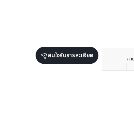
สนใจรับรายละเอียด
ภา
ยูนิตขายในโครงการเดียวกัน