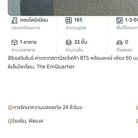
คอนโดมิเนียม
185
1-3-5
ประเภทโครงการ
จำนวนยูนิต
พื้นที่โครงก
1 อาคาร
32 ชั้น
0
จำนวนอาคาร
จำนวนชั้น
ที่จอดรถ
สิริเรสซิเด้นซ์ ห่างจากสถานีรถไฟฟ้า BTS พร้อมพงษ์ เพียง 50 เม
ดิเอ็มโพเรี่ยม, The EmQuartier
การรักษาความปลอดภัย 24 ชั่วโมง
โรงยิม, ฟิตเนส