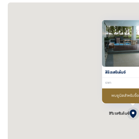
สิริเรสซิเด้นซ์
ราคา
พบยูนิตสำหรับซื้
สิริเรสซิเด้นซ์