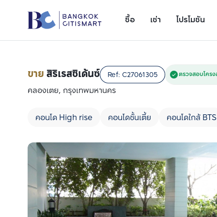
ซื้อ
เช่า
โปรโมชัน
ขาย
สิริเรสซิเด้นซ์
Ref:
C27061305
ตรวจสอบโครงส
คลองเตย, กรุงเทพมหานคร
คอนโด High rise
คอนโดชั้นเตี้ย
คอนโดใกล้ BTS
เพิ่มยูนิตเปรียบเทียบ
รายการที่ 1