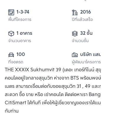
1-3-74 
2016
พื้นที่โครงการ
ปีที่แล้วเสร็จ
1 อาคาร
32 ชั้น
จำนวนอาคาร
จำนวนชั้น
100
บริษัท แสนสิริ 
ที่จอดรถ
ผู้พัฒนาโครงการ
จำกัด (มหาชน)
THE XXXIX Sukhumvit 39 (เดอะ เทอร์ทีไนน์ สุขุมวิท 39)
คอนโดอยู่ใจกลางสุขุมวิท ห่างจาก BTS พร้อมพงษ์เพียง 250
เมตร สามารถเชื่อมต่อกับซอยสุขุมวิท 31 , 49 และทองหล่อ โดย
สะดวก ซื้อ ขาย หรือ เช่าคอนโด ติดต่อหาเรา Bangkok
CitiSmart ได้ทันที เพื่อให้ผู้เชี่ยวชาญของเราได้แนะนำคอนโดให้
กับท่าน