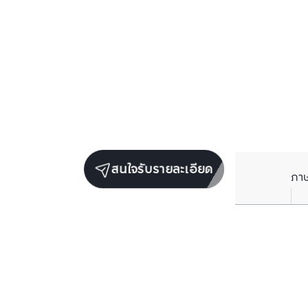
สนใจรับรายละเอียด
ภา
ยูนิตขายในโครงการเดียวกัน