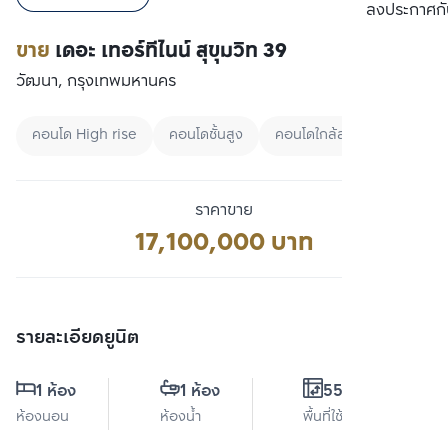
เปรียบเทียบ
ลงประกาศกั
ขาย
เดอะ เทอร์ทีไนน์ สุขุมวิท 39
วัฒนา, กรุงเทพมหานคร
คอนโด High rise
คอนโดชั้นสูง
คอนโดใกล้สวน
ราคาขาย
17,100,000 บาท
รายละเอียดยูนิต
1 ห้อง
1 ห้อง
55.1 ตร.ม.
ห้องนอน
ห้องน้ำ
พื้นที่ใช้สอย