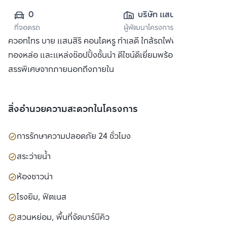
0
บริษัท แสนสิริ 
ที่จอดรถ
ผู้พัฒนาโครงการ
จำกัด (มหาชน)
ควอทโทร บาย แสนสิริ คอนโดหรู ทำเลดี ใกล้รถไฟฟ้า BTS
ทองหล่อ และแหล่งช๊อปปิ้งชั้นนำ ดีไซน์ดีเยี่ยมพร้อมวัสดุที่คัด
สรรพิเศษจากภายนอกถึงภายใน
สิ่งอำนวยความสะดวกในโครงการ
การรักษาความปลอดภัย 24 ชั่วโมง
สระว่ายน้ำ
ห้องซาวน่า
โรงยิม, ฟิตเนส
สวนหย่อม, พื้นที่จัดบาร์บีคิว