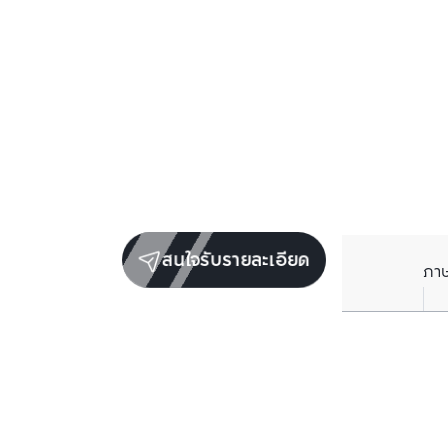
สนใจรับรายละเอียด
ภา
ยูนิตขายในโครงการเดียวกัน