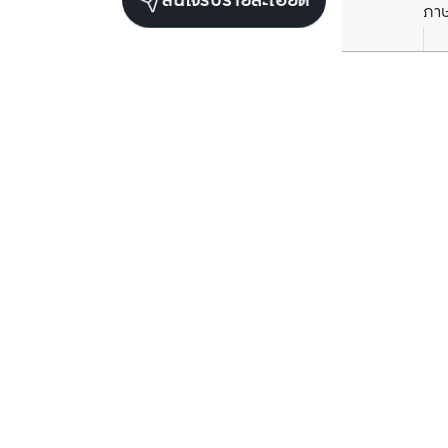
สนใจรับรายละเอียด
ภา
ยูนิตขายในโครงการเดียวกัน