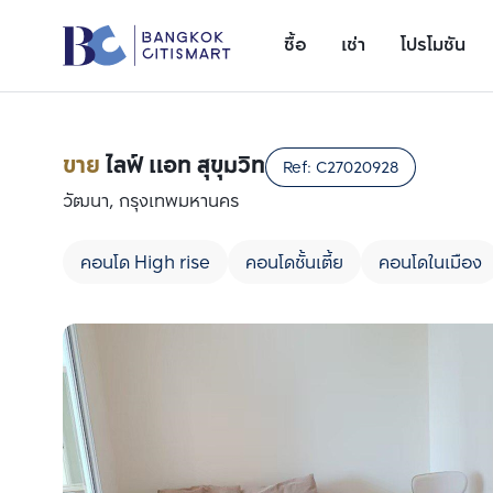
ซื้อ
เช่า
โปรโมชัน
ขาย
ไลฟ์ แอท สุขุมวิท
Ref:
C27020928
วัฒนา, กรุงเทพมหานคร
คอนโด High rise
คอนโดชั้นเตี้ย
คอนโดในเมือง
เพิ่มยูนิตเปรียบเทียบ
รายการที่ 1