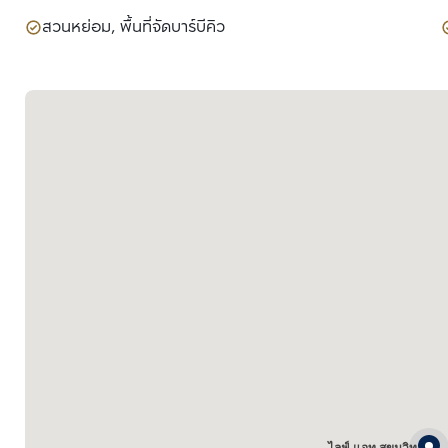
สวนหย่อม, พื้นที่จัดบาร์บีคิว