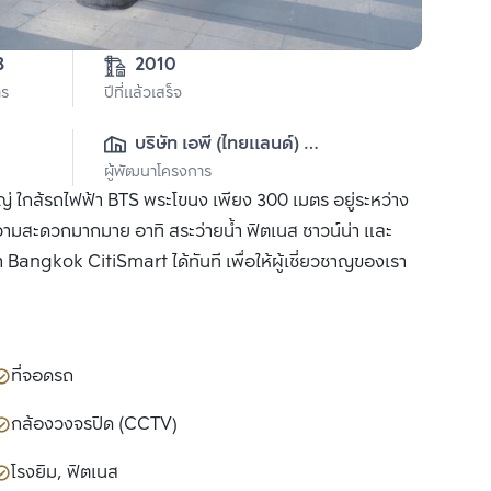
3
2010
าร
ปีที่แล้วเสร็จ
บริษัท เอพี (ไทยแลนด์) 
ผู้พัฒนาโครงการ
จำกัด(มหาชน)
ญ่ ใกล้รถไฟฟ้า BTS พระโขนง เพียง 300 เมตร อยู่ระหว่าง
ามสะดวกมากมาย อาทิ สระว่ายน้ำ ฟิตเนส ซาวน์น่า และ
รา Bangkok CitiSmart ได้ทันที เพื่อให้ผู้เชี่ยวชาญของเรา
ที่จอดรถ
กล้องวงจรปิด (CCTV)
โรงยิม, ฟิตเนส