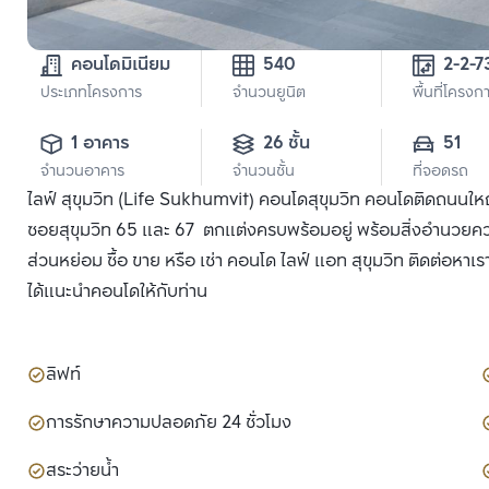
คอนโดมิเนียม
540
2-2-7
ประเภทโครงการ
จำนวนยูนิต
พื้นที่โครงก
1 อาคาร
26 ชั้น
51
จำนวนอาคาร
จำนวนชั้น
ที่จอดรถ
ไลฟ์ สุขุมวิท (Life Sukhumvit) คอนโดสุขุมวิท คอนโดติดถนนให
ซอยสุขุมวิท 65 และ 67 ตกแต่งครบพร้อมอยู่ พร้อมสิ่งอำนวยคว
ส่วนหย่อม ซื้อ ขาย หรือ เช่า คอนโด ไลฟ์ แอท สุขุมวิท ติดต่อหาเ
ได้แนะนำคอนโดให้กับท่าน
ลิฟท์
การรักษาความปลอดภัย 24 ชั่วโมง
สระว่ายน้ำ