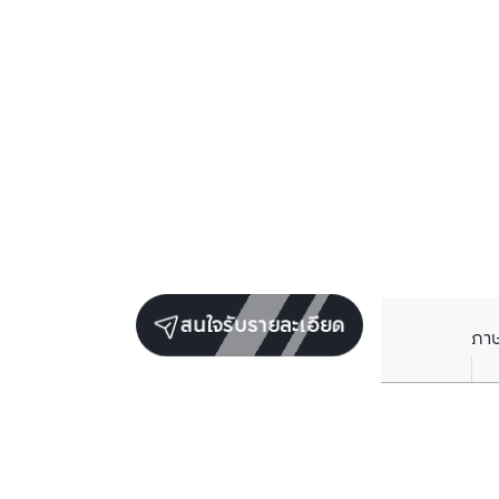
สนใจรับรายละเอียด
ภา