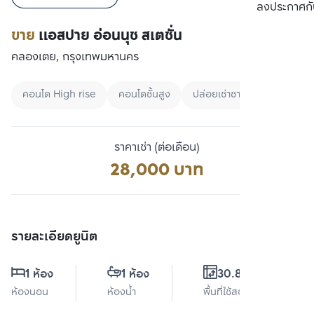
เปรียบเทียบ
ลงประกาศกั
ขาย
แอสปาย อ่อนนุช สเตชั่น
คลองเตย, กรุงเทพมหานคร
คอนโด High rise
คอนโดชั้นสูง
ปล่อยเช่าชาวต่างชาติ
ราคาเช่า (ต่อเดือน)
28,000 บาท
รายละเอียดยูนิต
1 ห้อง
1 ห้อง
30.89 ตร.ม.
ห้องนอน
ห้องน้ำ
พื้นที่ใช้สอย