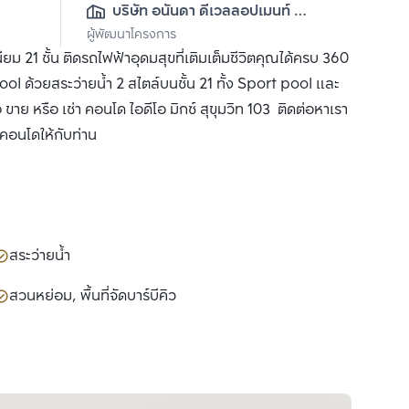
บริษัท อนันดา ดีเวลลอปเมนท์ 
ผู้พัฒนาโครงการ
จำกัด (มหาชน)
ม 21 ชั้น ติดรถไฟฟ้าอุดมสุขที่เติมเต็มชีวิตคุณได้ครบ 360
้วยสระว่ายน้ำ 2 สไตล์บนชั้น 21 ทั้ง Sport pool และ
าย หรือ เช่า คอนโด ไอดีโอ มิกซ์ สุขุมวิท 103 ติดต่อหาเรา
ำคอนโดให้กับท่าน
สระว่ายน้ำ
สวนหย่อม, พื้นที่จัดบาร์บีคิว