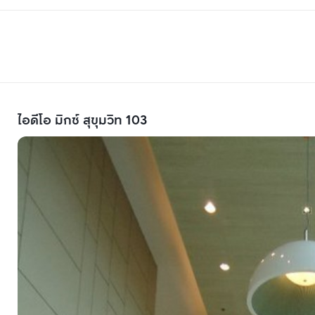
ไอดีโอ มิกซ์ สุขุมวิท 103