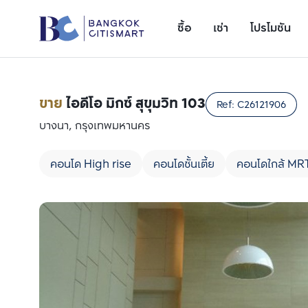
ซื้อ
เช่า
โปรโมชัน
ขาย
ไอดีโอ มิกซ์ สุขุมวิท 103
Ref:
C26121906
บางนา, กรุงเทพมหานคร
คอนโด High rise
คอนโดชั้นเตี้ย
คอนโดใกล้ MR
เพิ่มยูนิตเปรียบเทียบ
รายการที่ 1