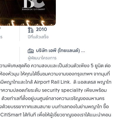
7
2010
าร
ปีที่แล้วเสร็จ
บริษัท เอพี (ไทยแลนด์) 
ผู้พัฒนาโครงการ
จำกัด(มหาชน)
มพิเศษสุดคือ ความสงบและเป็นส่วนตัวเพียง 5 ยูนิต ต่อ
ตเป็นห้องหัวมุม ให้คุณได้ชื่นชมความงามของกรุงเทพฯ จากมุมที่
S สถานีพญาไทและใกล้ Airport Rail Link. ดิ แอสเดรส พญาไท
รักษาความปลอดภัยระดับ security speciality เพียบพร้อม
้วยทำเลที่ตั้งอยู่บนศูนย์กลางความเจริญของมหานคร
องด้วยบรรยากาศแสนสบาย บนทำเลทองในย่านพญาไท ซื้อ
tiSmart ได้ทันที เพื่อให้ผู้เชี่ยวชาญของเราได้แนะนำคอน