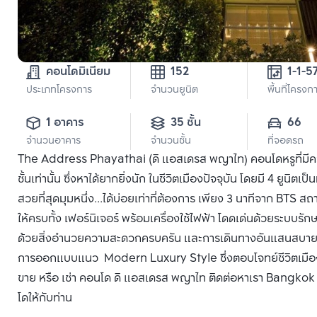
คอนโดมิเนียม
152
1-1-5
ประเภทโครงการ
จำนวนยูนิต
พื้นที่โครงก
1 อาคาร
35 ชั้น
66
จำนวนอาคาร
จำนวนชั้น
ที่จอดรถ
The Address Phayathai (ดิ แอสเดรส พญาไท) คอนโดหรูที่มีควา
ชั้นเท่านั้น ซึ่งหาได้ยากยิ่งนัก ในชีวิตเมืองปัจจุบัน โดยมี 4 ยูนิ
สวยที่สุดมุมหนึ่ง...ได้บ่อยเท่าที่ต้องการ เพียง 3 นาทีจาก BT
ให้ครบทั้ง เฟอร์นิเจอร์ พร้อมเครื่องใช้ไฟฟ้า โดดเด่นด้วยระบบ
ด้วยสิ่งอำนวยความสะดวกครบครัน และการเดินทางอันแสนสบาย ด
การออกแบบแนว Modern Luxury Style ซึ่งตอบโจทย์ชีวิตเมื
ขาย หรือ เช่า คอนโด ดิ แอสเดรส พญาไท ติดต่อหาเรา Bangkok Ci
โดให้กับท่าน