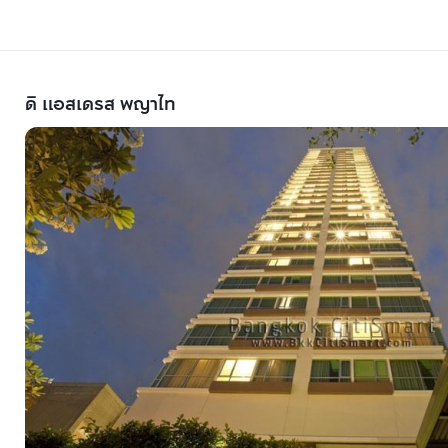
ดิ แอสเดรส พญาไท