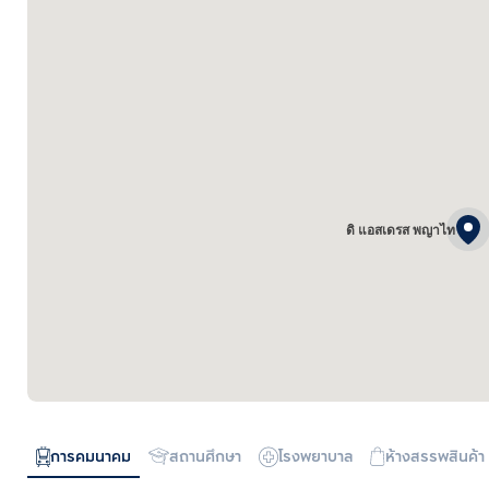
ดิ แอสเดรส พญาไท
การคมนาคม
สถานศึกษา
โรงพยาบาล
ห้างสรรพสินค้า