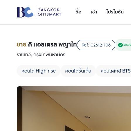
ซื้อ
เช่า
โปรโมชัน
ขาย
ดิ แอสเดรส พญาไท
Ref:
C26121106
ตรวจ
ราชเทวี, กรุงเทพมหานคร
คอนโด High rise
คอนโดชั้นเตี้ย
คอนโดใกล้ BTS
เพิ่มยูนิตเปรียบเทียบ
รายการที่ 1