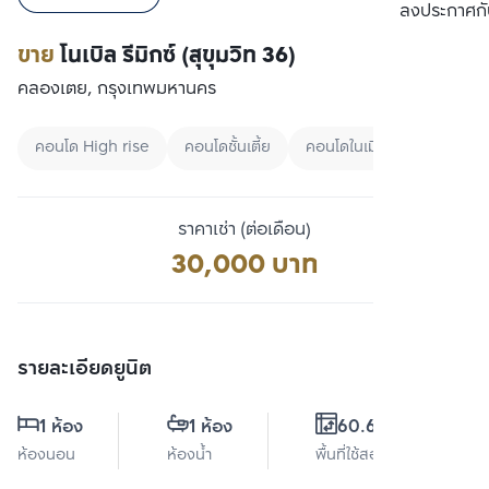
เปรียบเทียบ
ลงประกาศกั
ขาย
โนเบิล รีมิกซ์ (สุขุมวิท 36)
คลองเตย, กรุงเทพมหานคร
คอนโด High rise
คอนโดชั้นเตี้ย
คอนโดในเมือง
ราคาเช่า (ต่อเดือน)
30,000 บาท
รายละเอียดยูนิต
1 ห้อง
1 ห้อง
60.68 ตร.ม.
ห้องนอน
ห้องน้ำ
พื้นที่ใช้สอย