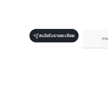
สนใจรับรายละเอียด
ภา
ยูนิตขายในโครงการเดียวกัน