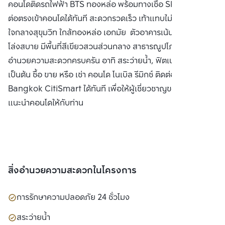
คอนโดติดรถไฟฟ้า BTS ทองหล่อ พร้อมทางเชื่อ Sky Walk เชื่อ
ต่อตรงเข้าคอนโดได้ทันที สะดวกรวดเร็ว เท้าแทบไม่ติดพื้น
ใจกลางสุขุมวิท ใกล้ทองหล่อ เอกมัย ตัวอาคารเน้นความโปร่ง
โล่งสบาย มีพื้นที่สีเขียวสวนส่วนกลาง สาธารณูปโภคและสิ่ง
อำนวยความสะดวกครบครัน อาทิ สระว่ายน้ำ, ฟิตเนส, ห้องสตีม
เป็นต้น ซื้อ ขาย หรือ เช่า คอนโด โนเบิล รีมิกซ์ ติดต่อหาเรา
Bangkok CitiSmart ได้ทันที เพื่อให้ผู้เชี่ยวชาญของเราได้
แนะนำคอนโดให้กับท่าน
สิ่งอำนวยความสะดวกในโครงการ
การรักษาความปลอดภัย 24 ชั่วโมง
สระว่ายน้ำ