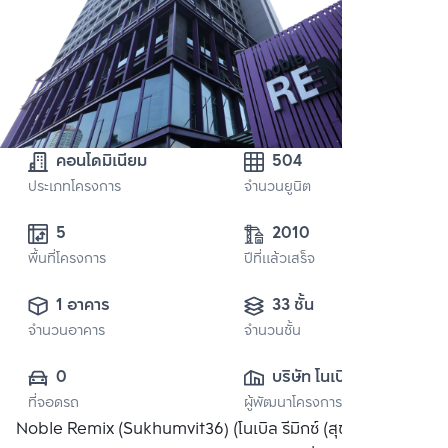
คอนโดมิเนียม
504
ประเภทโครงการ
จำนวนยูนิต
5 
2010
พื้นที่โครงการ
ปีที่แล้วเสร็จ
1 อาคาร
33 ชั้น
จำนวนอาคาร
จำนวนชั้น
0
บริษัท โนเบิล ดี
ที่จอดรถ
ผู้พัฒนาโครงการ
เวลลอปเมนท์ จำกัด 
Noble Remix (Sukhumvit36) (โนเบิล รีมิกซ์ (สุขุมวิท 36))
(มหาชน)