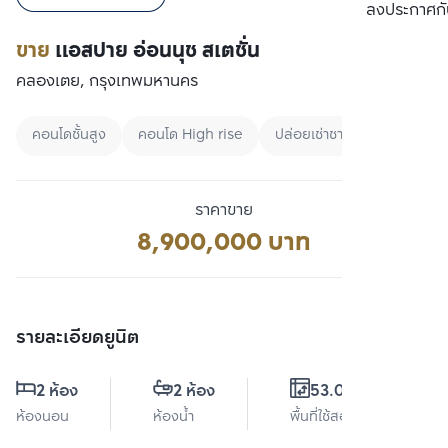
เปรียบเทียบ
ลงประกาศกั
ขาย
แอสปาย อ่อนนุช สเตชั่น
คลองเตย, กรุงเทพมหานคร
คอนโดชั้นสูง
คอนโด High rise
ปล่อยเช่าชาวต่างชาติ
ราคาขาย
8,900,000 บาท
รายละเอียดยูนิต
2 ห้อง
2 ห้อง
53.09 ตร.ม.
ห้องนอน
ห้องน้ำ
พื้นที่ใช้สอย