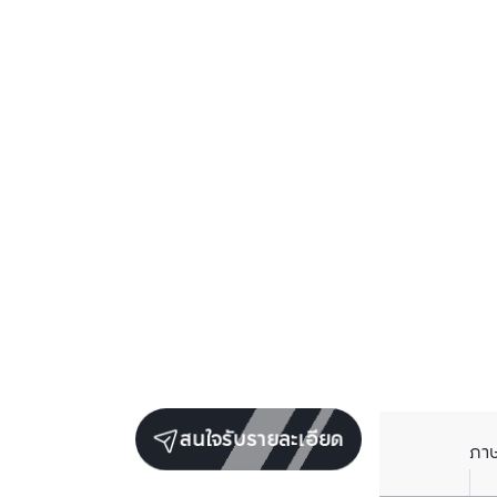
สนใจรับรายละเอียด
ภา