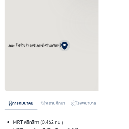
เดอะ โฟร์วิงส์ เรสซิเดนซ์ ศรีนครินทร์
การคมนาคม
สถานศึกษา
โรงพยาบาล
ห้างสรรพสิน
MRT ศรีกรีฑา (0.462 กม.)