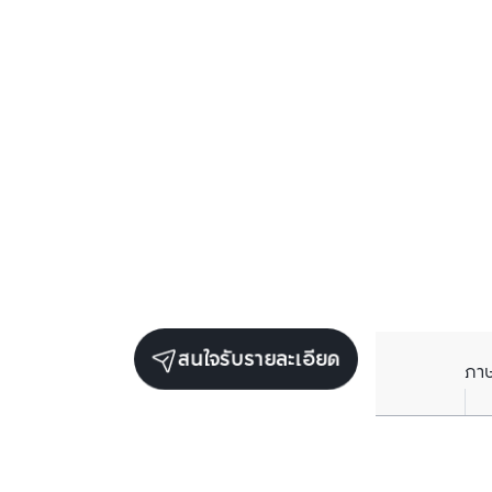
สนใจรับรายละเอียด
ภา