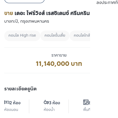
เปรียบเทียบ
ลงประกาศกั
ขาย
เดอะ โฟร์วิงส์ เรสซิเดนซ์ ศรีนครินทร์
บางกะปิ, กรุงเทพมหานคร
คอนโด High rise
คอนโดชั้นเตี้ย
คอนโดใกล้ MRT
ราคาขาย
11,140,000 บาท
รายละเอียดยูนิต
2 ห้อง
3 ห้อง
84 ตร.ม.
ห้องนอน
ห้องน้ำ
พื้นที่ใช้สอย