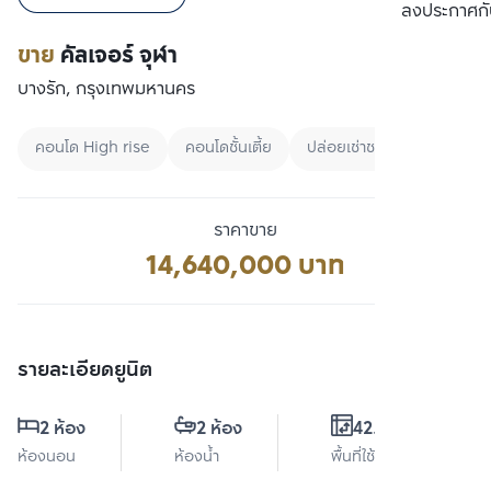
เปรียบเทียบ
ลงประกาศกั
ขาย
คัลเจอร์ จุฬา
บางรัก, กรุงเทพมหานคร
คอนโด High rise
คอนโดชั้นเตี้ย
ปล่อยเช่าชาวต่างชาติ
ราคาขาย
14,640,000 บาท
รายละเอียดยูนิต
2 ห้อง
2 ห้อง
42.5 ตร.ม.
ห้องนอน
ห้องน้ำ
พื้นที่ใช้สอย