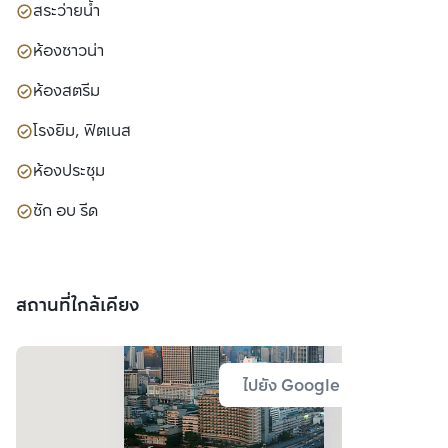
สระว่ายน้ำ
ห้องซาวน่า
ห้องสตรีม
โรงยิม, ฟิตเนส
ห้องประชุม
ซัก อบ รีด
สถานที่ใกล้เคียง
ไปยัง Google Map