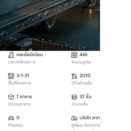
คอนโดมิเนียม
446
ประเภทโครงการ
จำนวนยูนิต
3-1-31 
2010
พื้นที่โครงการ
ปีที่แล้วเสร็จ
1 อาคาร
37 ชั้น
จำนวนอาคาร
จำนวนชั้น
0
บริษัท สาทร 
ที่จอดรถ
ผู้พัฒนาโครงการ
เจ้าพระยา อาเคเดีย 