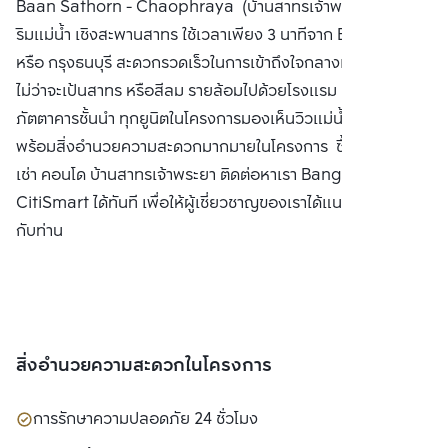
Baan Sathorn - Chaophraya (บ้านสาทรเจ้าพระยา) คอนโด
จำกัด
ริมแม่น้ำ เชิงสะพานสาทร ใช้เวลาเพียง 3 นาทีจาก BTS ตากสิน
หรือ กรุงธนบุรี สะดวกรวดเร็วในการเข้าถึงใจกลางแหล่งธุรกิจ
ไม่ว่าจะเป้นสาทร หรือสีลม รายล้อมไปด้วยโรงแรม 5 ดาว และ
ภัตตาคารชั้นนำ ทุกยูนิตในโครงการมองเห็นวิวแม่น้ำ ทั้ง 2 ฝั่งน้ำ
พร้อมสิ่งอำนวยความสะดวกมากมายในโครงการ ซื้อ ขาย หรือ
เช่า คอนโด บ้านสาทรเจ้าพระยา ติดต่อหาเรา Bangkok
CitiSmart ได้ทันที เพื่อให้ผู้เชี่ยวชาญของเราได้แนะนำคอนโดให้
กับท่าน
สิ่งอำนวยความสะดวกในโครงการ
การรักษาความปลอดภัย 24 ชั่วโมง