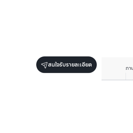
สนใจรับรายละเอียด
ภา
ยูนิตขายในโครงการเดียวกัน