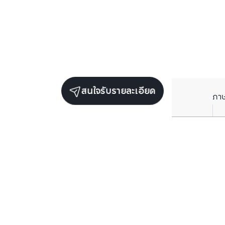
สนใจรับรายละเอียด
ภา
ยูนิตขายในโครงการเดียวกัน