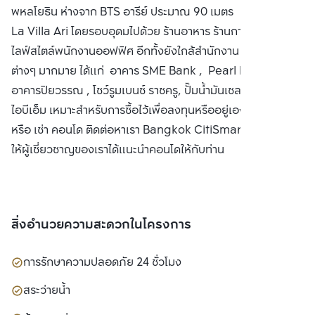
พหลโยธิน ห่างจาก BTS อารีย์ ประมาณ 90 เมตร ฝั่งเดียวกับ
La Villa Ari โดยรอบอุดมไปด้วย ร้านอาหาร ร้านกาแฟ รองรับ
ไลฟ์สไตล์พนักงานออฟฟิศ อีกทั้งยังใกล้สำนักงาน ออฟฟิศ
ต่างๆ มากมาย ได้แก่ อาคาร SME Bank , Pearl Bangkok,
อาคารปิยวรรณ , โชว์รูมเบนซ์ ราชครู, ปั๊มน้ำมันเชลล์ , อาคาร
ไอบีเอ็ม เหมาะสำหรับการซื้อไว้เพื่อลงทุนหรืออยู่เอง ซื้อ ขาย
หรือ เช่า คอนโด ติดต่อหาเรา Bangkok CitiSmart ได้ทันที เพื่อ
ให้ผู้เชี่ยวชาญของเราได้แนะนำคอนโดให้กับท่าน
สิ่งอำนวยความสะดวกในโครงการ
การรักษาความปลอดภัย 24 ชั่วโมง
สระว่ายน้ำ