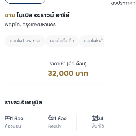
เปรียบเทียบ
ลงประกาศกั
ขาย
โนเบิล อะราวน์ อารีย์
พญาไท, กรุงเทพมหานคร
คอนโด Low rise
คอนโดชั้นเตี้ย
คอนโดใกล้ BTS
ราคาเช่า (ต่อเดือน)
32,000 บาท
รายละเอียดยูนิต
1 ห้อง
1 ห้อง
34.8 ตร.ม.
ห้องนอน
ห้องน้ำ
พื้นที่ใช้สอย