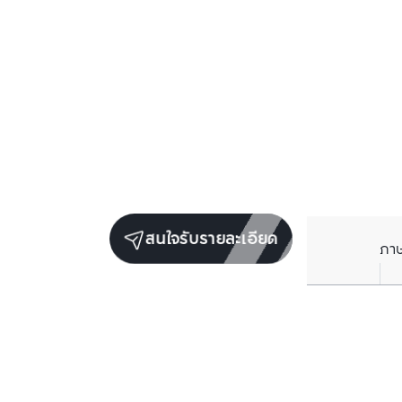
สนใจรับรายละเอียด
ภา