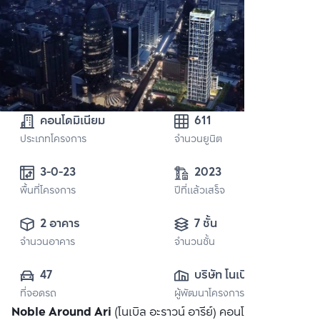
คอนโดมิเนียม
611
ประเภทโครงการ
จำนวนยูนิต
3-0-23
2023
พื้นที่โครงการ
ปีที่แล้วเสร็จ
2 อาคาร
7 ชั้น
จำนวนอาคาร
จำนวนชั้น
47
บริษัท โนเบิล ดี
ที่จอดรถ
ผู้พัฒนาโครงการ
เวลลอปเมนท์ จำกัด 
Noble Around Ari
(โนเบิล อะราวน์ อารีย์) คอนโดใหม่ติดถนน
(มหาชน)