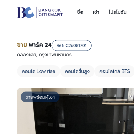
ซื้อ
เช่า
โปรโมชัน
ขาย
พาร์ค 24
Ref:
C26081701
คลองเตย, กรุงเทพมหานคร
คอนโด Low rise
คอนโดชั้นสูง
คอนโดใกล้ BTS
ขายพร้อมผู้เช่า
เพิ่มยูนิตเปรียบเทียบ
รายการที่ 1