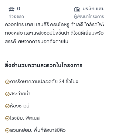
0
บริษัท แสนสิริ 
ที่จอดรถ
ผู้พัฒนาโครงการ
จำกัด (มหาชน)
ควอทโทร บาย แสนสิริ คอนโดหรู ทำเลดี ใกล้รถไฟฟ้า BTS
ทองหล่อ และแหล่งช๊อปปิ้งชั้นนำ ดีไซน์ดีเยี่ยมพร้อมวัสดุที่คัด
สรรพิเศษจากภายนอกถึงภายใน
สิ่งอำนวยความสะดวกในโครงการ
การรักษาความปลอดภัย 24 ชั่วโมง
สระว่ายน้ำ
ห้องซาวน่า
โรงยิม, ฟิตเนส
สวนหย่อม, พื้นที่จัดบาร์บีคิว