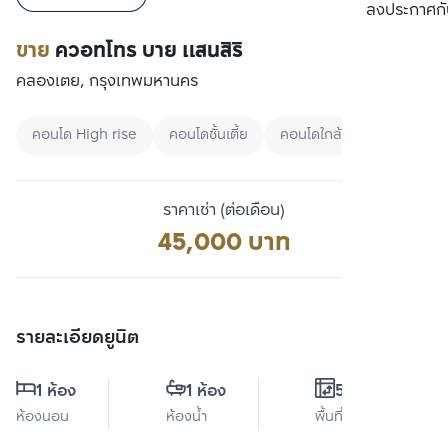
เปรียบเทียบ
ลงประกาศกั
ขาย
ควอทโทร บาย แสนสิริ
คลองเตย, กรุงเทพมหานคร
คอนโด High rise
คอนโดชั้นเตี้ย
คอนโดใกล้ BTS
ราคาเช่า (ต่อเดือน)
45,000 บาท
รายละเอียดยูนิต
1 ห้อง
1 ห้อง
55 ตร.ม.
ห้องนอน
ห้องน้ำ
พื้นที่ใช้สอย