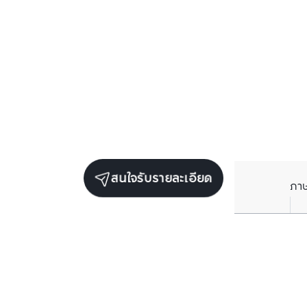
สนใจรับรายละเอียด
ภา
ยูนิตขายในโครงการเดียวกัน