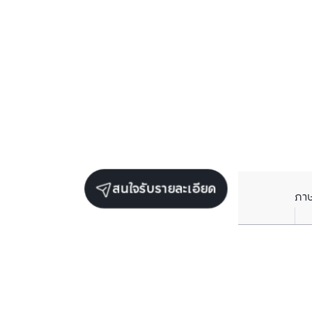
สนใจรับรายละเอียด
ภา