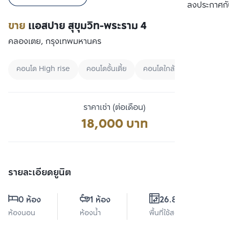
เปรียบเทียบ
ลงประกาศกั
ขาย
แอสปาย สุขุมวิท-พระราม 4
คลองเตย, กรุงเทพมหานคร
คอนโด High rise
คอนโดชั้นเตี้ย
คอนโดใกล้ทางด่วน
ราคาเช่า (ต่อเดือน)
18,000 บาท
รายละเอียดยูนิต
0 ห้อง
1 ห้อง
26.83 ตร.ม.
ห้องนอน
ห้องน้ำ
พื้นที่ใช้สอย