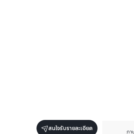
สนใจรับรายละเอียด
ภา