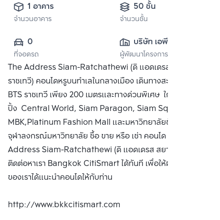
1 อาคาร
50 ชั้น
จำนวนอาคาร
จำนวนชั้น
0
บริษัท เอพี เอ็มอี 6 
ที่จอดรถ
ผู้พัฒนาโครงการ
จำกัด
The Address Siam-Ratchathewi (ดิ แอดเดรส สยาม-
ราชเทวี) คอนโดหรูบนทำเลในกลางเมือง เดินทางสะดวก ใกล้
BTS ราชเทวี เพียง 200 เมตรและทางด่วนพิเศษ ใกล้แหล่งช้อป
ปิ้ง Central World, Siam Paragon, Siam Square,
MBK,Platinum Fashion Mall และมหาวิทยาลัยชั้นนำ
จุฬาลงกรณ์มหาวิทยาลัย ซื้อ ขาย หรือ เช่า คอนโด The
Address Siam-Ratchathewi (ดิ แอดเดรส สยาม-ราชเทวี)
ติดต่อหาเรา Bangkok CitiSmart ได้ทันที เพื่อให้ผู้เชี่ยวชาญ
ของเราได้แนะนำคอนโดให้กับท่าน
http://www.bkkcitismart.com