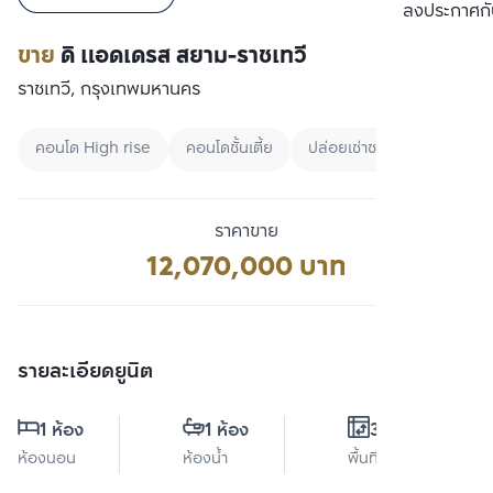
เปรียบเทียบ
ลงประกาศกั
ขาย
ดิ แอดเดรส สยาม-ราชเทวี
ราชเทวี, กรุงเทพมหานคร
คอนโด High rise
คอนโดชั้นเตี้ย
ปล่อยเช่าชาวต่างชาติ
ราคาขาย
12,070,000 บาท
รายละเอียดยูนิต
1 ห้อง
1 ห้อง
35 ตร.ม.
ห้องนอน
ห้องน้ำ
พื้นที่ใช้สอย